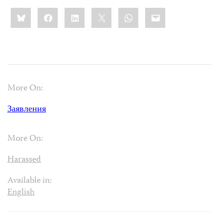
Share
Bluesky
Facebook
LinkedIn
X
WhatsApp
Email
this:
More On:
Заявления
More On:
Harassed
Available in:
English