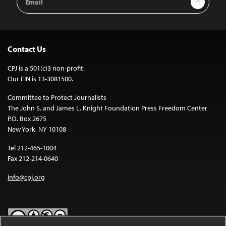
Address
Contact Us
CPJ is a 501(c)3 non-profit.
Our EIN is 13-3081500.
Committee to Protect Journalists
The John S. and James L. Knight Foundation Press Freedom Center
P.O. Box 2675
New York, NY 10108
Tel 212-465-1004
Fax 212-214-0640
info@cpj.org