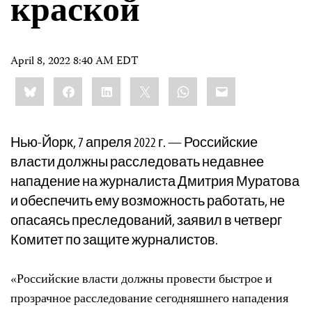
краской
April 8, 2022 8:40 AM EDT
Share
Bluesky
Facebook
LinkedIn
X
WhatsApp
Email
this:
Нью-Йорк, 7 апреля 2022 г. — Российские
власти должны расследовать недавнее
нападение на журналиста Дмитрия Муратова
и обеспечить ему возможность работать, не
опасаясь преследований, заявил в четверг
Комитет по защите журналистов.
«Российские власти должны провести быстрое и
прозрачное расследование сегодняшнего нападения