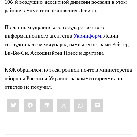
106-й воздушно-десантной дивизии воевали в этом
районе в момент исчезновения Левина.
По данным украинского государственного
информационного агентства
Укринформ
, Левин
сотрудничал с международными агентствами Рейтер,
Би-Би-Си, Ассошиэйтед Пресс и другими.
КЗЖ обратился по электронной почте в министерства
обороны России и Украины за комментариями, но
ответов не получил.
Share
Bluesky
Facebook
LinkedIn
X
WhatsApp
Email
this: