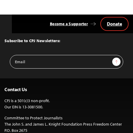
Donate
Become a Supporter
Back
to
Top
Subscribe to CPJ Newsletters:
Email
Sign Up
Address
Contact Us
CPJ is a 501(c)3 non-profit.
Our EIN is 13-3081500.
Committee to Protect Journalists
The John S. and James L. Knight Foundation Press Freedom Center
P.O. Box 2675