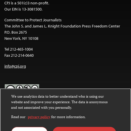
CPJ is a 501(c)3 non-profit.
Our EIN is 13-3081500.
Committee to Protect Journalists
The John S. and James L. Knight Foundation Press Freedom Center
P.O. Box 2675
New York, NY 10108
Tel 212-465-1004
Fax 212-214-0640
info@cpj.org
We use analytics data to better understand who is using our
website and improve your experience. The data is anonymous
Except where noted, text on this website is licensed under a
Creative
and not associated with you personally.
Commons Attribution-NonCommercial-NoDerivatives 4.0
International License
.
Read our
privacy policy
for more information.
Images and other media are not covered by the Creative Commons