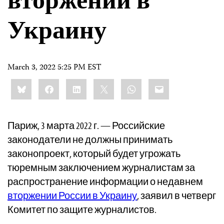
вторжении в
Украину
March 3, 2022 5:25 PM EST
Share
Bluesky
Facebook
LinkedIn
X
WhatsApp
Email
this:
Париж, 3 марта 2022 г. — Российские
законодатели не должны принимать
законопроект, который будет угрожать
тюремным заключением журналистам за
распространение информации о недавнем
вторжении России в Украину
, заявил в четверг
Комитет по защите журналистов.