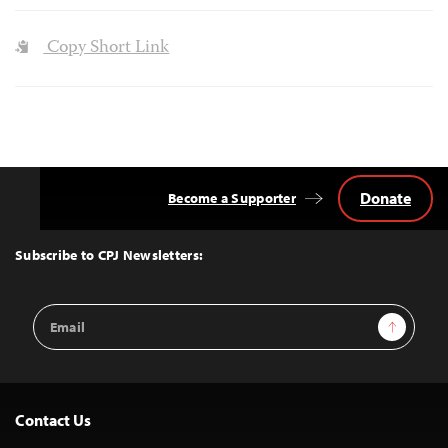
Copy Short Link
Donate
Become a Supporter
Back
to
Top
Subscribe to CPJ Newsletters:
Email
Sign Up
Address
Contact Us