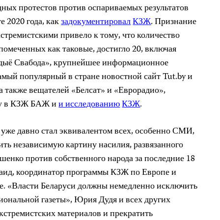
дных протестов против оспариваемых результатов
е 2020 года, как
задокументировал
КЗЖ
. Признание
стремистскими привело к тому, что количество
помеченных как таковые, достигло 20, включая
Радыё Свабода», крупнейшее информационное
амый популярный в стране новостной сайт Tut.by и
 а также вещателей «Белсат» и «Еврорадио»,
му в КЗЖ БАЖ и
и исследованию
КЗЖ
.
 уже давно стал эквивалентом всех, особенно СМИ,
ть независимую картину насилия, развязанного
енко против собственного народа за последние 18
Саид, координатор программы КЗЖ по Европе и
е. «Власти Беларуси должны немедленно исключить
иональной газеты», Юрия Дудя и всех других
экстремистских материалов и прекратить