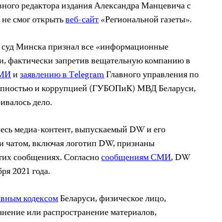
вного редактора издания Александра Манцевича с
 не смог открыть
веб-сайт
«Региональной газеты».
 суд Минска признал все «информационные
, фактически запретив вещательную компанию в
МИ
и
заявлению в Тelegram
Главного управления по
тупностью и коррупцией (ГУБОПиК) МВД Беларуси,
ивалось дело.
весь медиа-контент, выпускаемый DW и его
и чатом, включая логотип DW, признаны
этих сообщениях. Согласно
сообщениям СМИ
, DW
ря 2021 года.
вным кодексом
Беларуси, физическое лицо,
ранение или распространение материалов,