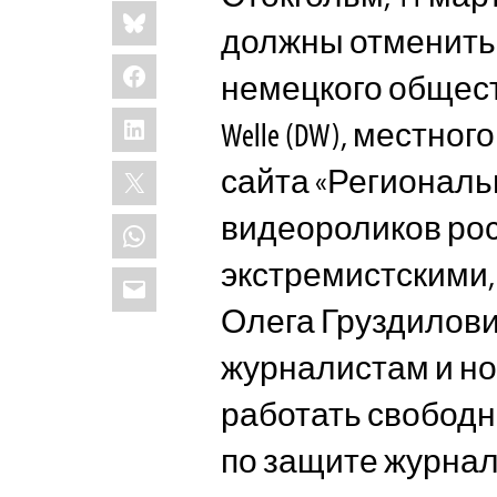
Share
Bluesky
this:
должны отменить
Facebook
немецкого общест
LinkedIn
Welle (DW), местн
X
сайта «Региональн
видеороликов рос
WhatsApp
экстремистскими,
Email
Олега Груздилови
журналистам и н
работать свободн
по защите журнал