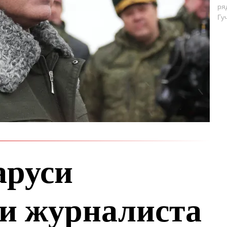
ря
Гу
аруси
и журналиста