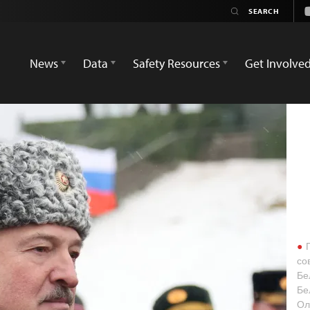
News
Data
Safety Resources
Get Involve
П
со
Бе
Бе
Ол