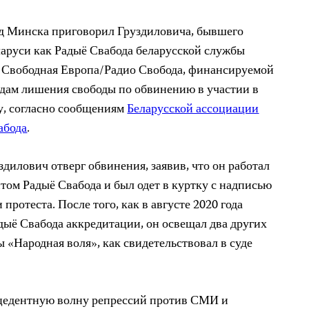
уд Минска приговорил Груздиловича, бывшего
ларуси как Радыё Свабода беларусской службы
 Свободная Европа/Радио Свобода, финансируемой
дам лишения свободы по обвинению в участии в
ду, согласно сообщениям
Беларусской ассоциации
абода
.
дилович отверг обвинения, заявив, что он работал
ом Радыё Свабода и был одет в куртку с надписью
протеста. После того, как в августе 2020 года
ыё Свабода аккредитации, он освещал два других
ы «Народная воля», как свидетельствовал в суде
ецедентную волну репрессий против СМИ и