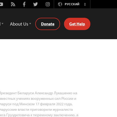
Youtube
Rss
Facebook
Twitter
Instagram
РУССКИЙ
Switch
Language
d
About Us
Donate
Get Help
резидент Беларуси Александр Лукашенко на
вместных учениях вооруженных сил России и
ларуси под Минском 17 февраля 2022 года.
ларусские власти приговорили журналиста
ега Груздиловича к тюремному заключению, а