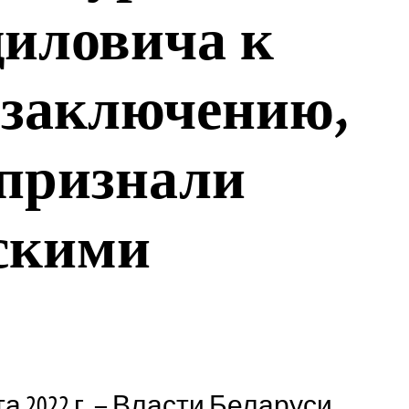
диловича к
 заключению,
признали
скими
а 2022 г. – Власти Беларуси