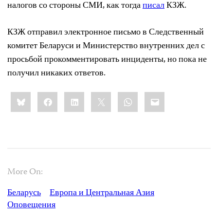
налогов со стороны СМИ, как тогда
писал
КЗЖ.
КЗЖ отправил электронное письмо в Следственный
комитет Беларуси и Министерство внутренних дел с
просьбой прокомментировать инциденты, но пока не
получил никаких ответов.
Share
Bluesky
Facebook
LinkedIn
X
WhatsApp
Email
this:
More On:
Беларусь
Европа и Центральная Азия
Оповещения