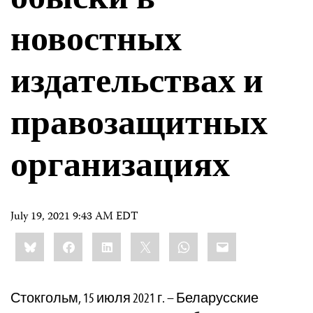
обыски в
новостных
издательствах и
правозащитных
организациях
July 19, 2021 9:43 AM EDT
Share
Bluesky
Facebook
LinkedIn
X
WhatsApp
Email
this:
Стокгольм, 15 июля 2021 г. – Беларусские