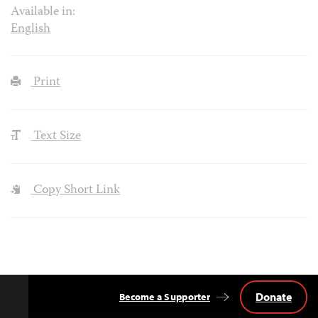
Available in:
English
Print
Text Size
Copy Short Link
Donate
Become a Supporter
Back