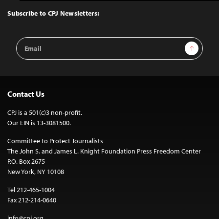
to
Top
Subscribe to CPJ Newsletters:
Email
Sign Up
Address
Contact Us
CPJ is a 501(c)3 non-profit.
Our EIN is 13-3081500.
Committee to Protect Journalists
The John S. and James L. Knight Foundation Press Freedom Center
P.O. Box 2675
New York, NY 10108
Tel 212-465-1004
Fax 212-214-0640
info@cpj.org