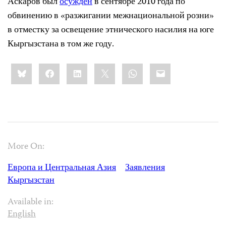
Аскаров был
осужден
в сентябре 2010 года по
обвинению в «разжигании межнациональной розни»
в отместку за освещение этнического насилия на юге
Кыргызстана в том же году.
Share
Bluesky
Facebook
LinkedIn
X
WhatsApp
Email
this:
More On:
Европа и Центральная Азия
Заявления
Кыргызстан
Available in:
English