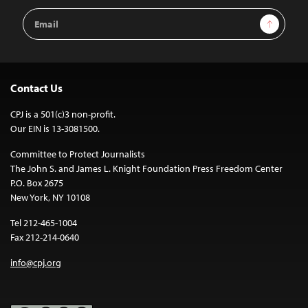
Email
Sign Up
Address
Contact Us
CPJ is a 501(c)3 non-profit.
Our EIN is 13-3081500.
Committee to Protect Journalists
The John S. and James L. Knight Foundation Press Freedom Center
P.O. Box 2675
New York, NY 10108
Tel 212-465-1004
Fax 212-214-0640
info@cpj.org