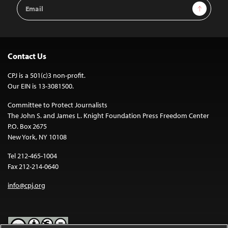
Email
Sign Up
Address
Contact Us
CPJ is a 501(c)3 non-profit.
Our EIN is 13-3081500.
Committee to Protect Journalists
The John S. and James L. Knight Foundation Press Freedom Center
P.O. Box 2675
New York, NY 10108
Tel 212-465-1004
Fax 212-214-0640
info@cpj.org