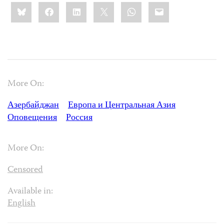
Share
Bluesky
Facebook
LinkedIn
X
WhatsApp
Email
this:
More On:
Азербайджан
Европа и Центральная Азия
Оповещения
Россия
More On:
Censored
Available in:
English