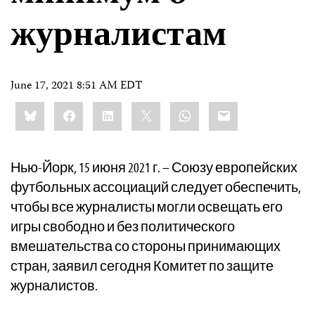
журналистам
June 17, 2021 8:51 AM EDT
Share
Bluesky
Facebook
LinkedIn
X
WhatsApp
Email
this:
Нью-Йорк, 15 июня 2021 г. – Союзу европейских
футбольных ассоциаций следует обеспечить,
чтобы все журналисты могли освещать его
игры свободно и без политического
вмешательства со стороны принимающих
стран, заявил сегодня Комитет по защите
журналистов.