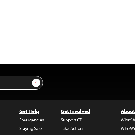
Sign Up
Get Help
Get Involved
About
Emergencies
Support CPJ
What W
Staying Safe
Take Action
Who We