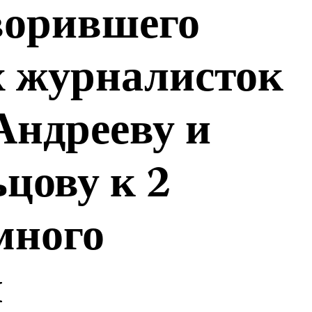
оворившего
х журналисток
Андрееву и
цову к 2
много
я