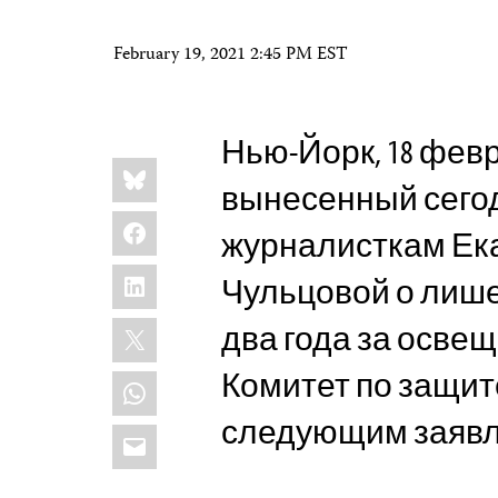
February 19, 2021 2:45 PM EST
Нью-Йорк, 18 февра
Share
Bluesky
this:
вынесенный сего
Facebook
журналисткам Ек
LinkedIn
Чульцовой о лише
X
два года за освещ
Комитет по защит
WhatsApp
следующим заяв
Email