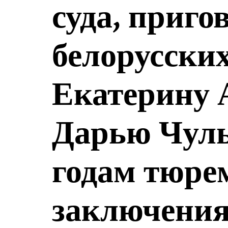
суда, приг
белорусски
Екатерину 
Дарью Чуль
годам тюре
заключени