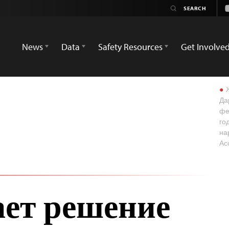
News
Data
Safety Resources
Get Involve
Ж
Да
фе
го
на
Ас
ет решение