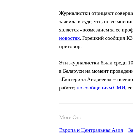
Журналистки отрицают соверше
заявила в суде, что, по ее мне
является «возмездием за ее про
новостях
. Горецкий сообщил К
приговор.
Эти журналистки были среди 10
в Беларуси на момент проведе
«Екатерина Андреева» – псевдо
работе;
по сообщениям СМИ
, е
More On:
Европа и Центральная Азия
З