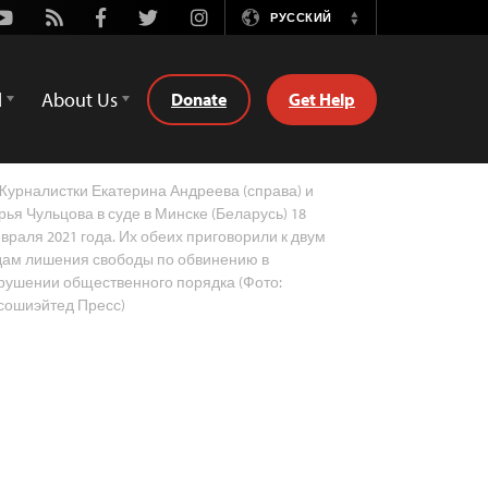
Youtube
Rss
Facebook
Twitter
Instagram
РУССКИЙ
Switch
Language
d
About Us
Donate
Get Help
урналистки Екатерина Андреева (справа) и
рья Чульцова в суде в Минске (Беларусь) 18
враля 2021 года. Их обеих приговорили к двум
дам лишения свободы по обвинению в
рушении общественного порядка (Фото:
сошиэйтед Пресс)