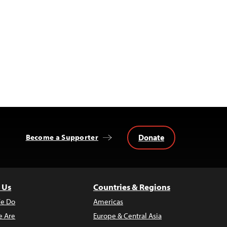
Donate
Become a Supporter
 Us
Countries & Regions
e Do
Americas
 Are
Europe & Central Asia