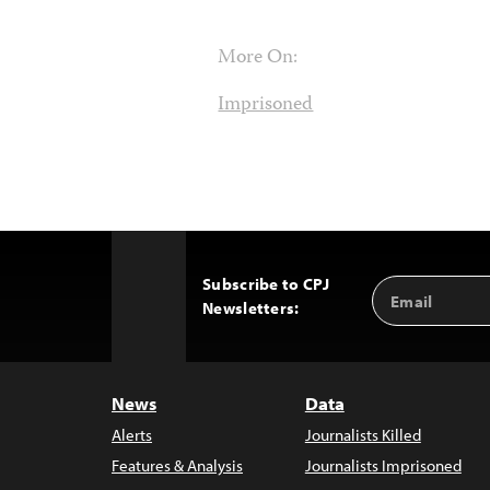
More On:
Imprisoned
Subscribe to CPJ
Email
Back
Newsletters:
Address
to
Top
News
Data
Alerts
Journalists Killed
Features & Analysis
Journalists Imprisoned