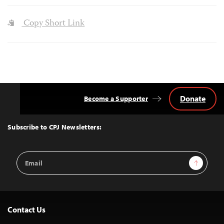
Copy Short Link
Donate
Become a Supporter
Back
to
Top
Subscribe to CPJ Newsletters:
Email
Sign Up
Address
Contact Us