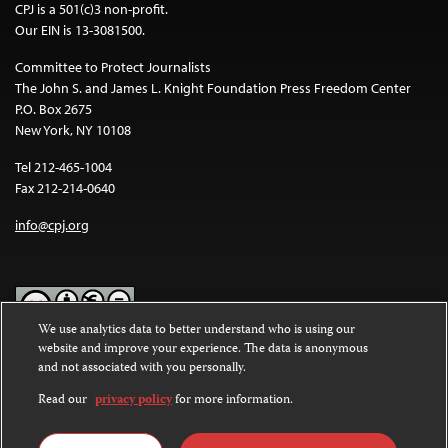
CPJ is a 501(c)3 non-profit.
Our EIN is 13-3081500.
Committee to Protect Journalists
The John S. and James L. Knight Foundation Press Freedom Center
P.O. Box 2675
New York, NY 10108
Tel 212-465-1004
Fax 212-214-0640
info@cpj.org
We use analytics data to better understand who is using our
website and improve your experience. The data is anonymous
Except where noted, text on this website is licensed under a
Creative
and not associated with you personally.
Commons Attribution-NonCommercial-NoDerivatives 4.0
International License
.
Read our
privacy policy
for more information.
Images and other media are not covered by the Creative Commons