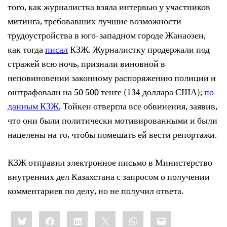
того, как журналистка взяла интервью у участников
митинга, требовавших лучшие возможности
трудоустройства в юго-западном городе Жанаозен,
как тогда
писал
КЗЖ. Журналистку продержали под
стражей всю ночь, признали виновной в
неповиновении законному распоряжению полиции и
оштрафовали на 50 500 тенге (134 доллара США);
по
данным КЗЖ
, Тойкен отвергла все обвинения, заявив,
что они были политически мотивированными и были
нацелены на то, чтобы помешать ей вести репортажи.
КЗЖ отправил электронное письмо в Министерство
внутренних дел Казахстана с запросом о получении
комментариев по делу, но не получил ответа.
Share
Bluesky
Facebook
LinkedIn
X
WhatsApp
Email
this: