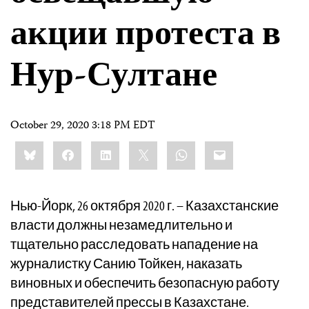
акции протеста в
Нур-Султане
October 29, 2020 3:18 PM EDT
Share
Bluesky
Facebook
LinkedIn
X
WhatsApp
Email
this:
Нью-Йорк, 26 октября 2020 г. – Казахстанские
власти должны незамедлительно и
тщательно расследовать нападение на
журналистку Санию Тойкен, наказать
виновных и обеспечить безопасную работу
представителей прессы в Казахстане.