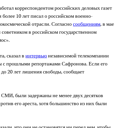
аботал корреспондентом российских деловых газет
 более 10 лет писал о российском военно-
окосмической отрасли. Согласно
сообщениям
, в мае
л советником в российском государственном
мос».
а, сказал в
интервью
независимой телекомпании
ы с прошлыми репортажами Сафронова. Если его
 до 20 лет лишения свободы, сообщает
м СМИ, были задержаны не менее двух десятков
ротив его ареста, хотя большинство из них были
азали, что они не остановятся ни перед чем, чтобы