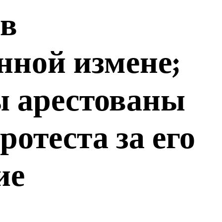
 в
нной измене;
 арестованы
ротеста за его
ие