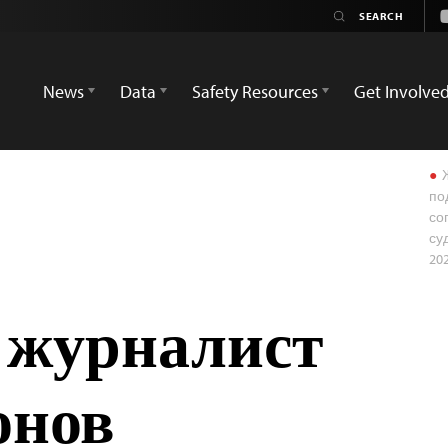
News
Data
Safety Resources
Get Involve
Ж
по
со
су
20
 журналист
онов