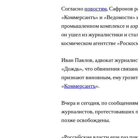
Согласно
новостям
, Сафронов р
«Коммерсантъ» и «Ведомости» и
промышленном комплексе и аэр
он ушел из журналистики и ста
космическом агентстве «Роскос
Иван Павлов, адвокат журналист
«Дождь», что обвинения связан
признают виновным, ему грозит
«
Коммерсантъ
».
Вчера и сегодня, по сообщения
журналистов, протестовавших п
позже освобождены.
«Российские власти еще раз пок