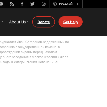
Youtube
Rss
Facebook
Twitter
Instagram
РУССКИЙ
Switch
Language
d
About Us
Donate
Get Help
урналист Иван Сафронов, задержанный по
дозрению в государственной измене, в
провождении охраны перед началом
дебного заседания в Москве (Россия) 7 июля
20 года. (Рейтер/Евгения Новоженина)