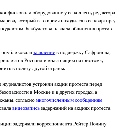
 конфисковали оборудование у ее коллеги, редактора
арева, который в то время находился в ее квартире,
д подкастом. Бекбулатова назвала обвинения против
» опубликовала
заявление
в поддержку Сафронова,
урналистов России» и «настоящим патриотом»,
нить в пользу другой страны.
и журналистов устроили акции протеста перед
езопасности в Москве и в других городах, а
ржаны, согласно
многочисленным
сообщениям
ковала
видеозапись
задержаний на акциях протеста.
лиции задержали корреспондента Рейтер Полину