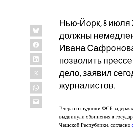
Нью-Йорк, 8 июля 2
Share
Bluesky
this:
должны немедлен
Facebook
Ивана Сафронова,
LinkedIn
позволить прессе
X
дело, заявил сег
журналистов.
WhatsApp
Email
Вчера сотрудники ФСБ задержал
выдвинули обвинения в государ
Чешской Республики, согласно