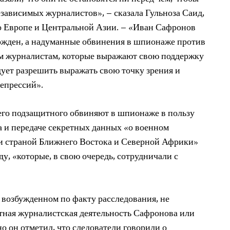
езависимых журналистов», – сказала Гульноза Саид,
 Европе и Центральной Азии. – «Иван Сафронов
ожден, а надуманные обвинения в шпионаже против
им журналистам, которые выражают свою поддержку
дует разрешить выражать свою точку зрения и
репрессий».
его подзащитного обвиняют в шпионаже в пользу
а и передаче секретных данных «о военном
 и страной Ближнего Востока и Северной Африки»
у, «которые, в свою очередь, сотрудничали с
е, возбужденном по факту расследования, не
тная журналистская деятельность Сафронова или
но он отметил, что следователи говорили о