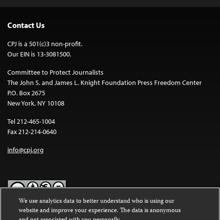
Contact Us
CPJ is a 501(c)3 non-profit.
Our EIN is 13-3081500.
Committee to Protect Journalists
The John S. and James L. Knight Foundation Press Freedom Center
P.O. Box 2675
New York, NY 10108
Tel 212-465-1004
Fax 212-214-0640
info@cpj.org
We use analytics data to better understand who is using our
website and improve your experience. The data is anonymous
Except where noted, text on this website is licensed under a
Creative