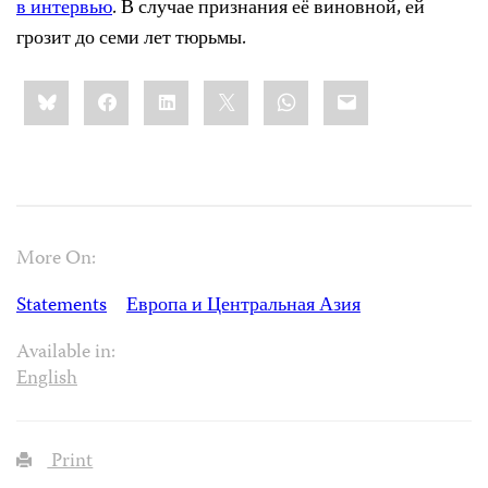
в интервью
. В случае признания её виновной, ей
грозит до семи лет тюрьмы.
Share
Bluesky
Facebook
LinkedIn
X
WhatsApp
Email
this:
More On:
Statements
Европа и Центральная Азия
Available in:
English
Print