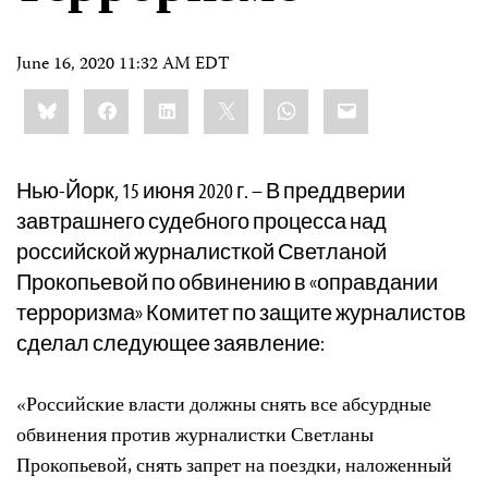
June 16, 2020 11:32 AM EDT
Share
Bluesky
Facebook
LinkedIn
X
WhatsApp
Email
this:
Нью-Йорк, 15 июня 2020 г. – В преддверии
завтрашнего судебного процесса над
российской журналисткой Светланой
Прокопьевой по обвинению в «оправдании
терроризма» Комитет по защите журналистов
сделал следующее заявление:
«Российские власти должны снять все абсурдные
обвинения против журналистки Светланы
Прокопьевой, снять запрет на поездки, наложенный