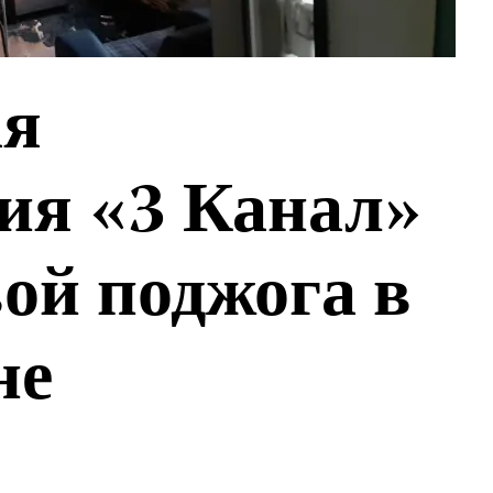
ая
ия «3 Канал»
ой поджога в
не