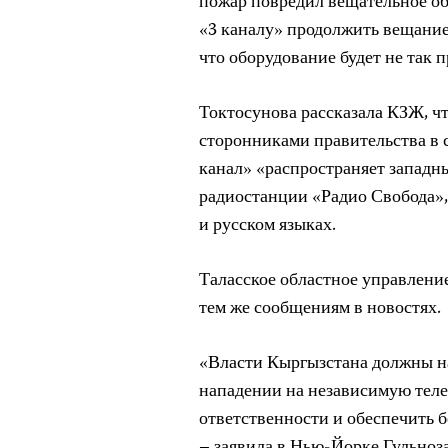
пожар повредил вещательное о
«3 каналу» продолжить вещание.
что оборудование будет не так п
Токтосунова рассказала КЗЖ, ч
сторонниками правительства в с
канал» «распространяет западн
радиостанции «Радио Свобода»
и русском языках.
Таласское областное управлени
тем же сообщениям в новостях.
«Власти Кыргызстана должны на
нападении на независимую теле
ответственности и обеспечить б
– заявила в Нью-Йорке Гульноз