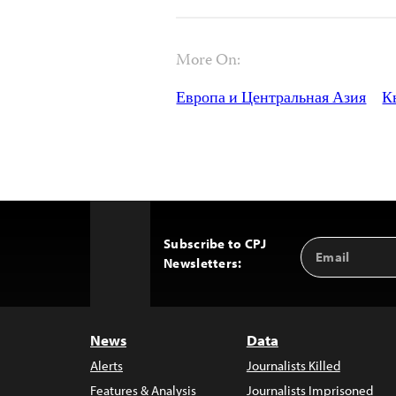
More On:
Европа и Центральная Азия
К
Subscribe to CPJ
Email
Back
Newsletters:
Address
to
Top
News
Data
Alerts
Journalists Killed
Features & Analysis
Journalists Imprisoned