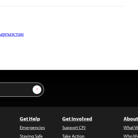
ыргызстан
Sign Up
Get Help
Get Involved
About
Emergencies
Support CPJ
What W
Staying Safe
Take Action
Who We