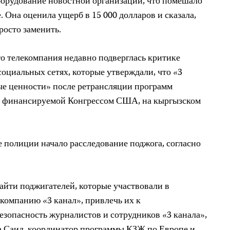
борудование новостной организации, что помешало
 Она оценила ущерб в 15 000 долларов и сказала,
росто заменить.
то телекомпания недавно подверглась критике
оциальных сетях, которые утверждали, что «3
ые ценности» после ретрансляции программ
, финансируемой Конгрессом США, на кыргызском
е полиции начало расследование поджога, согласно
йти поджигателей, которые участвовали в
компанию «3 канал», привлечь их к
езопасность журналистов и сотрудников «3 канала»,
а Саид, координатор программы КЗЖ по Европе и