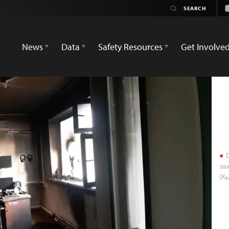
News
Data
Safety Resources
Get Involve
О
за
(К