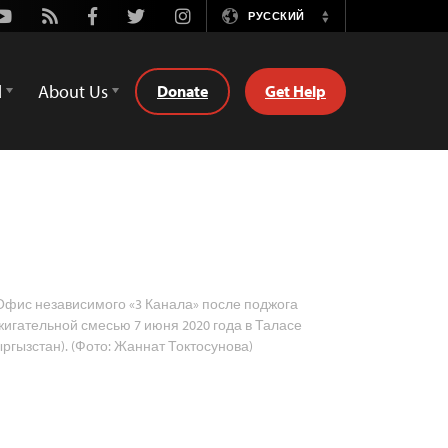
Youtube
Rss
Facebook
Twitter
Instagram
РУССКИЙ
Switch
Language
d
About Us
Donate
Get Help
фис независимого «3 Канала» после поджога
жигательной смесью 7 июня 2020 года в Таласе
ыргызстан). (Фото: Жаннат Токтосунова)