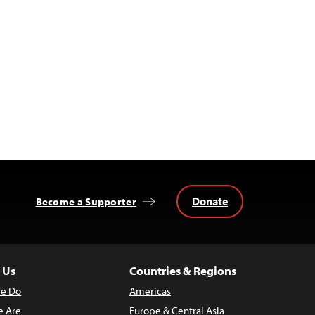
Donate
Become a Supporter
 Us
Countries & Regions
e Do
Americas
 Are
Europe & Central Asia