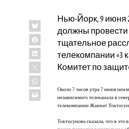
Нью-Йорк, 9 июня 
Share
Bluesky
this:
должны провести
Facebook
тщательное расс
LinkedIn
телекомпании «3 к
X
Комитет по защит
WhatsApp
Около 7 часов утра 7 июня неи
Email
независимого телеканала в севе
телекомпании Жаннат Токтосуно
Токтосунова сказала, что в это 