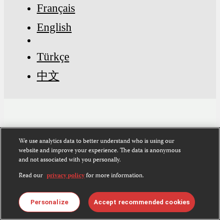
Français
English
Türkçe
中文
Back to Top
We use analytics data to better understand who is using our
Subscribe to CPJ Newsletters:
website and improve your experience. The data is anonymous
and not associated with you personally.
Email
Sign Up
Read our
privacy policy
for more information.
Address
Become a Supporter
Donate
Personalize
Accept recommended cookies
News