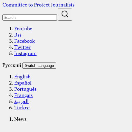
Skip
Committee to Protect Journalists
to
content
Youtube
Rss
Facebook
Twitter
Instagram
Русский
Switch Language
English
Español
Português
Français
العربية
Türkçe
News