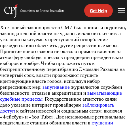
Get Help
Committee
To
to
Me
Skip
Protect
Хотя новый законопроект о СМИ был принят и подписан,
to
Journalists
законодательной власти не удалось исключить из числа
content
уголовно наказуемых преступлений оскорбление
президента или облегчить другие репрессивные меры.
tch
Принятие нового закона не оказало прямого влияния на
nguage
атмосферу свободы прессы в преддверии президентских
выборов в ноябре. Чтобы проложить путь к
беспрепятственному переизбранию Эмомали Рахмона на
четвертый срок, власти продолжают глушить
критикующие власть голоса, используя набор
репрессивных мер:
запугивание
журналистов службами
безопасности, отказы в аккредитации и
выматывающие
судебные процессы
. Государственное агентство связи
дало указание интернет провайдерам
заблокировать
доступ
к сайтам новостей и социальным сетям, включая
«Фейсбук» и «You Tube». Две независимые региональные
вещательные станции обвинили власти в
глушении