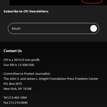
Back
to
Top
Subscribe to CPJ Newsletters:
Email
Sign Up
Address
Contact Us
CPJ is a 501(c)3 non-profit.
Our EIN is 13-3081500.
Committee to Protect Journalists
The John S. and James L. Knight Foundation Press Freedom Center
P.O. Box 2675
New York, NY 10108
Tel 212-465-1004
Fax 212-214-0640