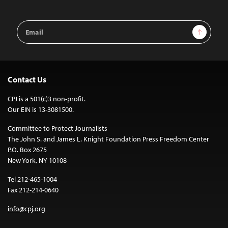
Email
Sign Up
Address
Contact Us
CPJ is a 501(c)3 non-profit.
Our EIN is 13-3081500.
Committee to Protect Journalists
The John S. and James L. Knight Foundation Press Freedom Center
P.O. Box 2675
New York, NY 10108
Tel 212-465-1004
Fax 212-214-0640
info@cpj.org