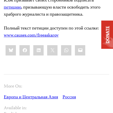
КЗЖ призывает своих сторонников подписать
петицию
, призывающую власти освободить этого
храброго журналиста и правозащитника.
Полный текст петиции доступен по этой ссылке:
DONATE
www.causes.com/freeaskarov
Share
Bluesky
Facebook
LinkedIn
X
WhatsApp
Email
this:
More On:
Европа и Центральная Азия
Россия
Available in: