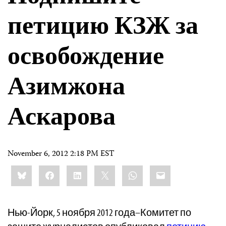
петицию КЗЖ за
освобождение
Азимжона
Аскарова
November 6, 2012 2:18 PM EST
Share
Bluesky
Facebook
LinkedIn
X
WhatsApp
Email
this:
Нью-Йорк, 5 ноября 2012 года–Комитет по