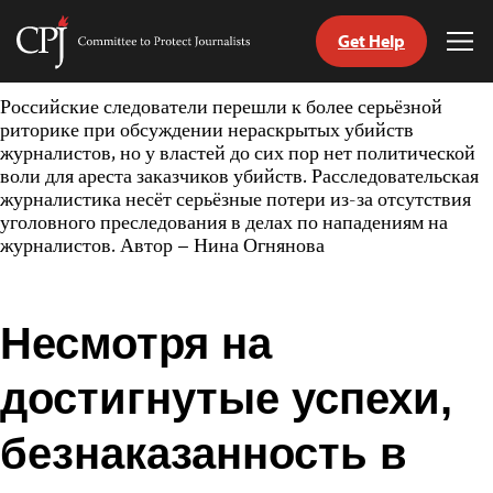
Get Help
Committee
Tog
to
Me
Skip
Protect
Российские следователи перешли к более серьёзной
to
Journalists
риторике при обсуждении нераскрытых убийств
content
журналистов, но у властей до сих пор нет политической
воли для ареста заказчиков убийств. Расследовательская
tch
журналистика несёт серьёзные потери из-за отсутствия
nguage
уголовного преследования в делах по нападениям на
журналистов. Автор – Нина Огнянова
Несмотря на
достигнутые успехи,
безнаказанность в