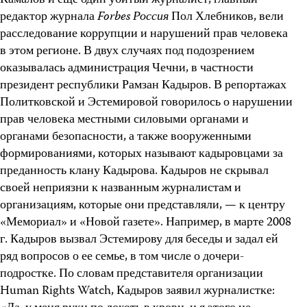
Камалов и еще один убитый журналист, главный
редактор журнала
Forbes
Россия
Пол Хлебников, вели
расследование коррупции и нарушений прав человека
в этом регионе. В двух случаях под подозрением
оказывалась администрация Чечни, в частности
президент республики Рамзан Кадыров. В репортажах
Политковской и Эстемировой говорилось о нарушении
прав человека местными силовыми органами и
органами безопасности, а также вооруженными
формированиями, которых называют кадыровцами за
преданность клану Кадырова. Кадыров не скрывал
своей неприязни к названным журналистам и
организациям, которые они представляли, — к центру
«Мемориал» и «Новой газете». Например, в марте 2008
г. Кадыров вызвал Эстемирову для беседы и задал ей
ряд вопросов о ее семье, в том числе о дочери-
подростке. По словам представителя организации
Human Rights Watch, Кадыров заявил журналистке: