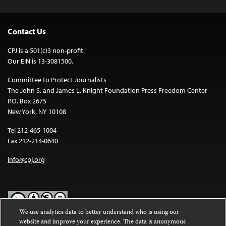
Contact Us
CPJ is a 501(c)3 non-profit.
Our EIN is 13-3081500.
Committee to Protect Journalists
The John S. and James L. Knight Foundation Press Freedom Center
P.O. Box 2675
New York, NY 10108
Tel 212-465-1004
Fax 212-214-0640
info@cpj.org
We use analytics data to better understand who is using our
website and improve your experience. The data is anonymous
Except where noted, text on this website is licensed under a
Creative