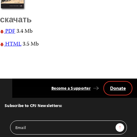
скачать
PDF
3.4 Mb
HTML
3.5 Mb
Donate
Become a Supporter
Back
to
Top
Subscribe to CPJ Newsletters:
Email
Sign Up
Address