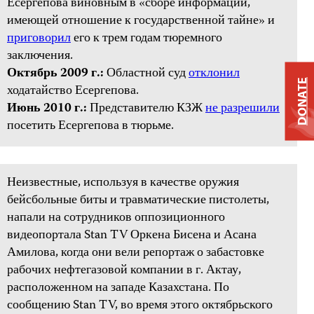
Есергепова виновным в «сборе информации,
имеющей отношение к государственной тайне» и
приговорил
его к трем годам тюремного
заключения.
Октябрь 2009 г.:
Областной суд
отклонил
DONATE
ходатайство Есергепова.
Июнь 2010 г.:
Представителю КЗЖ
не разрешили
посетить Есергепова в тюрьме.
Неизвестные, используя в качестве оружия
бейсбольные биты и травматические пистолеты,
напали на сотрудников оппозиционного
видеопортала Stan TV Оркена Бисена и Асана
Амилова, когда они вели репортаж о забастовке
рабочих нефтегазовой компании в г. Актау,
расположенном на западе Казахстана. По
сообщению Stan TV, во время этого октябрьского