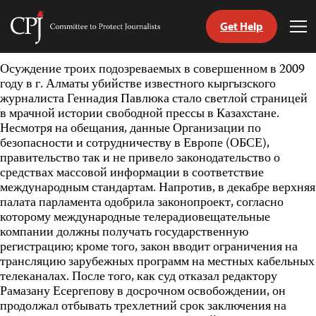
Get Help
Committee
Tog
to
Me
Skip
Protect
Осуждение троих подозреваемых в совершенном в 2009
to
Journalists
году в г. Алматы убийстве известного кыргызского
content
журналиста Геннадия Павлюка
стало светлой страницей
в мрачной истории свободной прессы в Казахстане.
tch
Несмотря на обещания, данные Организации по
nguage
безопасности и сотрудничеству в Европе (ОБСЕ),
правительство так и не привело законодательство о
средствах массовой информации в соответствие
международным стандартам. Напротив, в декабре верхняя
палата парламента одобрила законопроект, согласно
которому международные телерадиовещательные
компании должны получать государственную
регистрацию; кроме того, закон вводит ограничения на
трансляцию зарубежных программ на местных кабельных
телеканалах. После того, как суд отказал редактору
Рамазану Есергепову в досрочном освобождении, он
продолжал отбывать трехлетний срок заключения на