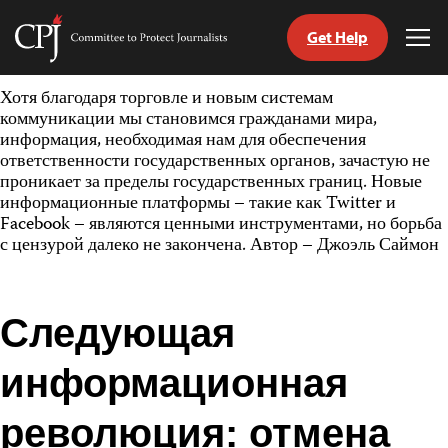
Get Help
Committee
Tog
to
Me
Skip
Protect
Хотя благодаря торговле и новым системам
to
Journalists
коммуникации мы становимся гражданами мира,
content
информация, необходимая нам для обеспечения
ответственности государственных органов, зачастую не
tch
проникает за пределы государственных границ. Новые
nguage
информационные платформы – такие как Twitter и
Facebook – являются ценными инструментами, но борьба
с цензурой далеко не закончена. Автор – Джоэль Саймон
Следующая
информационная
революция: отмена