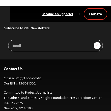
Donate
Become a Supporter
Back
to
Top
Subscribe to CPJ Newsletters:
Email
Sign Up
Address
Contact Us
CPJ is a 501(c)3 non-profit.
Our EIN is 13-3081500.
Committee to Protect Journalists
The John S. and James L. Knight Foundation Press Freedom Center
P.O. Box 2675
New York, NY 10108