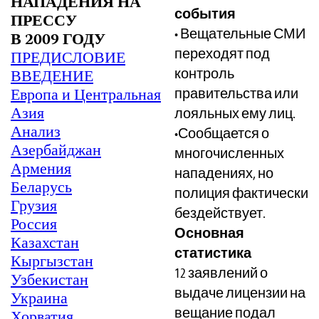
НАПАДЕНИЯ НА
события
ПРЕССУ
• Вещательные СМИ
В 2009 ГОДУ
переходят под
ПРЕДИСЛОВИЕ
контроль
ВВЕДЕНИЕ
Европа и Центральная
правительства или
Азия
лояльных ему лиц.
Анализ
•Сообщается о
Азербайджан
многочисленных
Армения
нападениях, но
Беларусь
полиция фактически
Грузия
бездействует.
Россия
Основная
Казахстан
статистика
Кыргызстан
12 заявлений о
Узбекистан
выдаче лицензии на
Украина
вещание подал
Хорватия