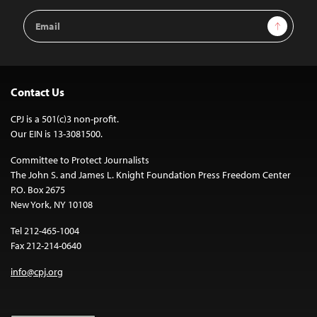
Email
Sign Up
Address
Contact Us
CPJ is a 501(c)3 non-profit.
Our EIN is 13-3081500.
Committee to Protect Journalists
The John S. and James L. Knight Foundation Press Freedom Center
P.O. Box 2675
New York, NY 10108
Tel 212-465-1004
Fax 212-214-0640
info@cpj.org