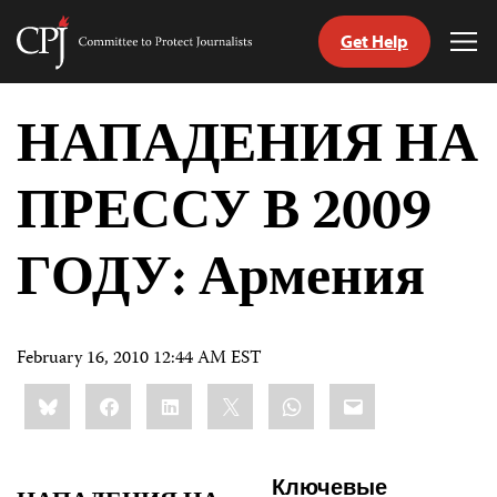
Get Help
Committee
Tog
to
Me
Skip
Protect
to
НАПАДЕНИЯ НА
Journalists
content
ПРЕССУ В 2009
tch
nguage
ГОДУ: Армения
February 16, 2010 12:44 AM EST
Share
Bluesky
Facebook
LinkedIn
X
WhatsApp
Email
this:
Ключевые