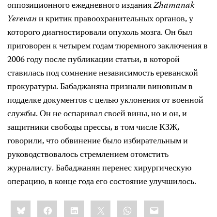
оппозиционного ежедневного издания
Zhamanak
Yerevan
и критик правоохранительных органов, у
которого диагностировали опухоль мозга. Он был
приговорен к четырем годам тюремного заключения в
2006 году после публикации статьи, в которой
ставилась под сомнение независимость ереванской
прокуратуры. Бабаджаняна признали виновным в
подделке документов с целью уклонения от военной
службы. Он не оспаривал своей вины, но и он, и
защитники свободы прессы, в том числе КЗЖ,
говорили, что обвинение было избирательным и
руководствовалось стремлением отомстить
журналисту. Бабаджанян перенес хирургическую
операцию, в конце года его состояние улучшилось.
Share
Bluesky
Facebook
LinkedIn
X
WhatsApp
Email
this: