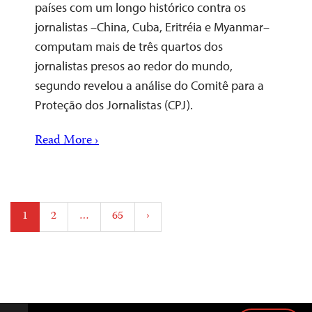
países com um longo histórico contra os
jornalistas –China, Cuba, Eritréia e Myanmar–
computam mais de três quartos dos
jornalistas presos ao redor do mundo,
segundo revelou a análise do Comitê para a
Proteção dos Jornalistas (CPJ).
Read More ›
Posts
1
2
…
65
›
pagination