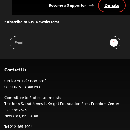
Donate
Become a Supporter
Back
to
Top
Subscribe to CPJ Newsletters:
Email
Sign Up
Address
Contact Us
CPJ is a 501(c)3 non-profit.
Our EIN is 13-3081500.
Committee to Protect Journalists
The John S. and James L. Knight Foundation Press Freedom Center
P.O. Box 2675
New York, NY 10108
Tel 212-465-1004