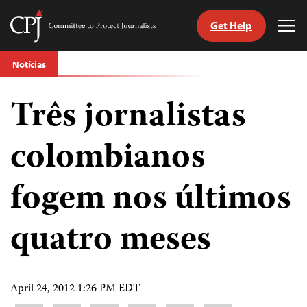
Get Help
Committee
Tog
to
Me
Skip
Protect
Notícias
to
Journalists
content
Três jornalistas
itch
anguage
colombianos
fogem nos últimos
quatro meses
April 24, 2012 1:26 PM EDT
Share