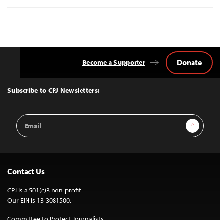
Donate
Become a Supporter
Back
to
Top
Subscribe to CPJ Newsletters:
Email
Sign Up
Address
Contact Us
CPJ is a 501(c)3 non-profit.
Our EIN is 13-3081500.
Committee to Protect Journalists