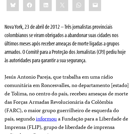
Bluesky
Facebook
LinkedIn
X
WhatsApp
Email
this:
Nova York, 23 de abril de 2012 – Três jornalistas provinciais
colombianos se viram obrigados a abandonar suas cidades nos
últimos meses após receber ameaças de morte ligadas a grupos
armados. O Comitê para a Proteção dos Jornalistas (CPJ) pediu hoje
às autoridades para garantir a sua segurança.
Jesús Antonio Pareja, que trabalha em uma rádio
comunitária em Roncesvalles, no departamento [estado]
de Tolima, no centro do país, recebeu ameaças de morte
das Forças Armadas Revolucionária da Colômbia
(FARC), o maior grupo guerrilheiro de esquerda do
país, segundo
informou
a Fundação para a Liberdade de
Imprensa (FLIP), grupo de liberdade de imprensa