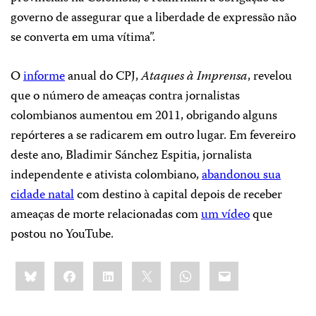
governo de assegurar que a liberdade de expressão não
se converta em uma vítima”.
O
informe
anual do CPJ,
Ataques à Imprensa
, revelou
que o número de ameaças contra jornalistas
colombianos aumentou em 2011, obrigando alguns
repórteres a se radicarem em outro lugar. Em fevereiro
deste ano, Bladimir Sánchez Espitia, jornalista
independente e ativista colombiano,
abandonou sua
cidade natal
com destino à capital depois de receber
ameaças de morte relacionadas com
um vídeo
que
postou no YouTube.
Share
Bluesky
Facebook
LinkedIn
X
WhatsApp
Email
this: