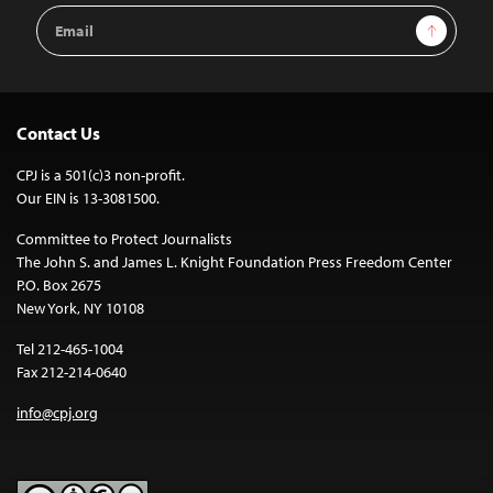
Email
Sign Up
Address
Contact Us
CPJ is a 501(c)3 non-profit.
Our EIN is 13-3081500.
Committee to Protect Journalists
The John S. and James L. Knight Foundation Press Freedom Center
P.O. Box 2675
New York, NY 10108
Tel 212-465-1004
Fax 212-214-0640
info@cpj.org