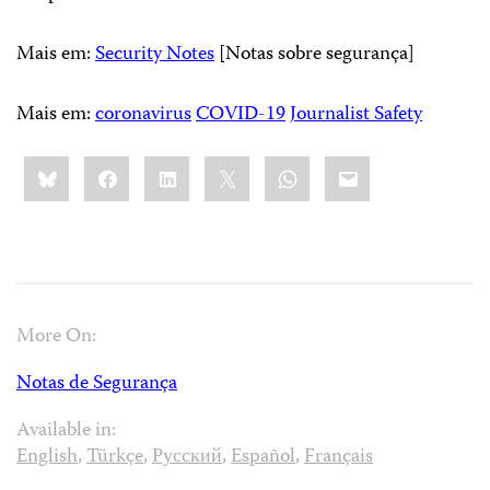
Mais em:
Security Notes
[Notas sobre segurança]
Mais em: ​​
coronavirus
COVID-19
Journalist Safety
Share
Bluesky
Facebook
LinkedIn
X
WhatsApp
Email
this:
More On:
Notas de Segurança
Available in:
English
,
Türkçe
,
Русский
,
Español
,
Français