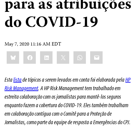
para as atribuições
do COVID-19
May 7, 2020 11:16 AM EDT
Share
Bluesky
Facebook
LinkedIn
X
WhatsApp
Email
this:
Esta
lista
de tópicos a serem levados em conta foi elaborada pela
HP
Risk Management
. A HP Risk Management tem trabalhado em
estreita colaboração com os jornalistas para mantê-los seguros
enquanto fazem a cobertura do COVID-19. Eles também trabalham
em colaboração contígua com o Comitê para a Proteção de
Jornalistas, como parte da equipe de resposta a Emergências do CPJ
.