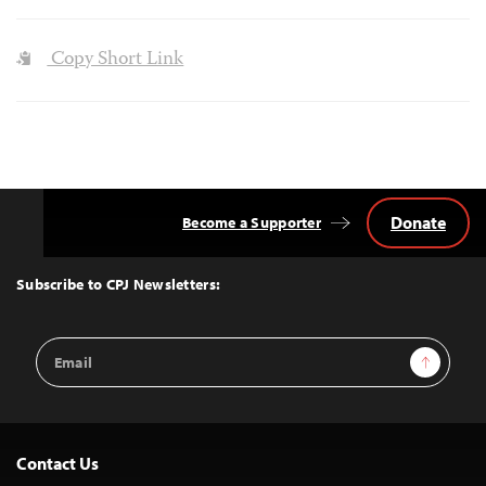
Copy Short Link
Donate
Become a Supporter
Back
to
Top
Subscribe to CPJ Newsletters:
Email
Sign Up
Address
Contact Us