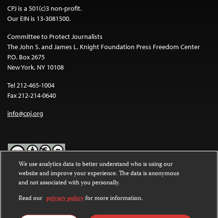
CPJ is a 501(c)3 non-profit.
Our EIN is 13-3081500.
Committee to Protect Journalists
The John S. and James L. Knight Foundation Press Freedom Center
P.O. Box 2675
New York, NY 10108
Tel 212-465-1004
Fax 212-214-0640
info@cpj.org
We use analytics data to better understand who is using our
website and improve your experience. The data is anonymous
Except where noted, text on this website is licensed under a
Creative
and not associated with you personally.
Commons Attribution-NonCommercial-NoDerivatives 4.0
International License
.
Read our
privacy policy
for more information.
Images and other media are not covered by the Creative Commons