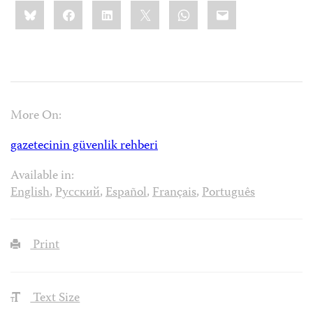
Share
Bluesky
Facebook
LinkedIn
X
WhatsApp
Email
this:
More On:
gazetecinin güvenlik rehberi
Available in:
English
,
Русский
,
Español
,
Français
,
Português
Print
Text Size