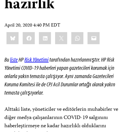
hazırlık
April 20, 2020 4:40 PM EDT
Share
Bluesky
Facebook
LinkedIn
X
WhatsApp
Email
this:
Bu
liste
HP
Risk Yönetimi
tarafından hazırlanmıştır. HP Risk
Yönetimi COVID-19 haberleri yapan gazetecileri korumak için
onlarla yakın temasta çalışıyor. Aynı zamanda Gazetecileri
Koruma Komitesi ile de CPJ Acil Durumlar ortağı olarak yakın
temasta çalışıyorlar.
Alttaki liste, yöneticiler ve editörlerin muhabirler ve
diğer medya çalışanlarının COVID-19 salgınını
haberleştirmeye ne kadar hazırlıklı olduklarını