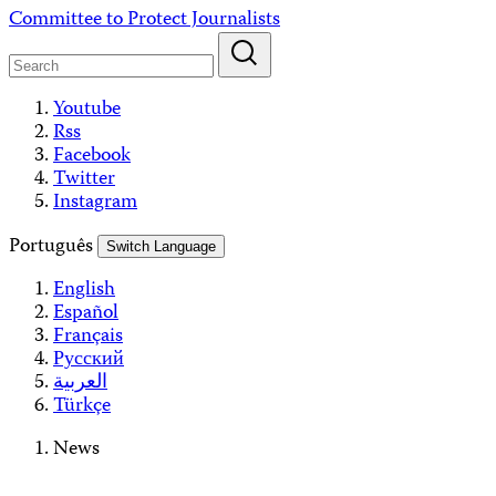
Skip
Committee to Protect Journalists
to
content
Youtube
Rss
Facebook
Twitter
Instagram
Português
Switch Language
English
Español
Français
Русский
العربية
Türkçe
News