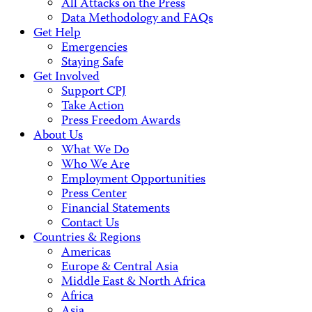
All Attacks on the Press
Data Methodology and FAQs
Get Help
Emergencies
Staying Safe
Get Involved
Support CPJ
Take Action
Press Freedom Awards
About Us
What We Do
Who We Are
Employment Opportunities
Press Center
Financial Statements
Contact Us
Countries & Regions
Americas
Europe & Central Asia
Middle East & North Africa
Africa
Asia