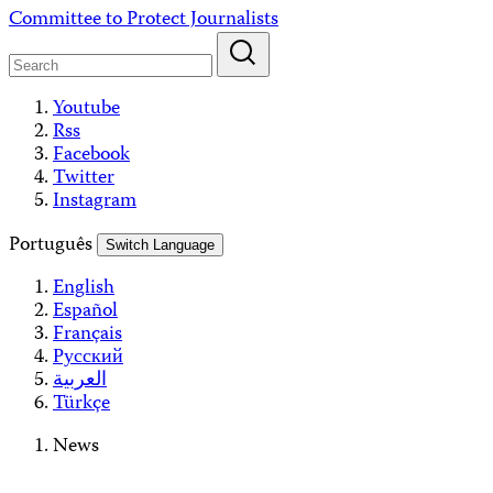
Skip
Committee to Protect Journalists
to
content
Youtube
Rss
Facebook
Twitter
Instagram
Português
Switch Language
English
Español
Français
Русский
العربية
Türkçe
News