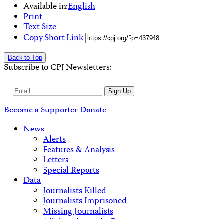
Available in:
English
Print
Text Size
Copy Short Link
Back to Top
Subscribe to CPJ Newsletters:
Email
Sign Up
Address
Become a Supporter
Donate
News
Alerts
Features & Analysis
Letters
Special Reports
Data
Journalists Killed
Journalists Imprisoned
Missing Journalists