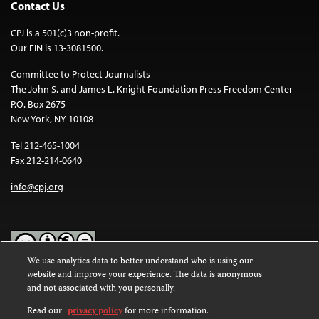
Contact Us
CPJ is a 501(c)3 non-profit.
Our EIN is 13-3081500.
Committee to Protect Journalists
The John S. and James L. Knight Foundation Press Freedom Center
P.O. Box 2675
New York, NY 10108
Tel 212-465-1004
Fax 212-214-0640
info@cpj.org
We use analytics data to better understand who is using our
website and improve your experience. The data is anonymous
Except where noted, text on this website is licensed under a
Creative
and not associated with you personally.
Commons Attribution-NonCommercial-NoDerivatives 4.0
International License
.
Read our
privacy policy
for more information.