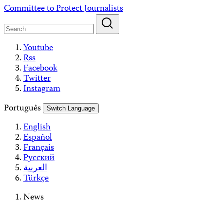
Skip
Committee to Protect Journalists
to
content
Youtube
Rss
Facebook
Twitter
Instagram
Português
Switch Language
English
Español
Français
Русский
العربية
Türkçe
News