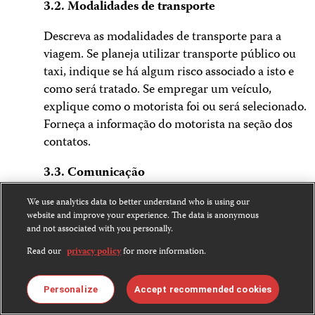
3.2. Modalidades de transporte
Descreva as modalidades de transporte para a
viagem. Se planeja utilizar transporte público ou
taxi, indique se há algum risco associado a isto e
como será tratado. Se empregar um veículo,
explique como o motorista foi ou será selecionado.
Forneça a informação do motorista na seção dos
contatos.
3.3. Comunicação
Descreva se você ou sua equipe utilizará telefone
We use analytics data to better understand who is using our
website and improve your experience. The data is anonymous
celular internacional, telefones celulares locais,
and not associated with you personally.
telefone por satélite, linhas de terra e/ou rádios
Read our
privacy policy
for more information.
portáteis, e descreva qualquer problema associado
ao uso de cada método de comunicação. (Tais
problemas podem incluir a interrupção ou
Personalize
Accept recommended cookies
ausência de cobertura de telefone celular em vários