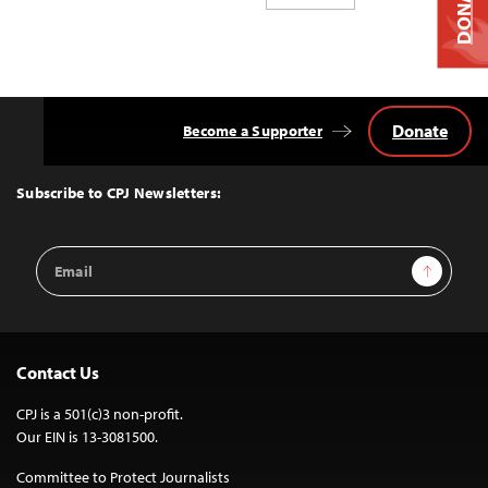
DONATE
Donate
Become a Supporter
Back
to
Top
Subscribe to CPJ Newsletters:
Email
Sign Up
Address
Contact Us
CPJ is a 501(c)3 non-profit.
Our EIN is 13-3081500.
Committee to Protect Journalists