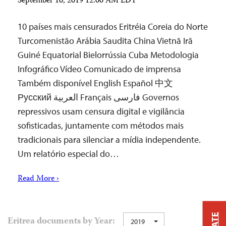
September 10, 2019 12:00 AM EDT
10 países mais censurados Eritréia Coreia do Norte
Turcomenistão Arábia Saudita China Vietnã Irã
Guiné Equatorial Bielorrússia Cuba Metodologia
Infográfico Vídeo Comunicado de imprensa
Também disponível English Español 中文
Русский العربية Français فارسی Governos
repressivos usam censura digital e vigilância
sofisticadas, juntamente com métodos mais
tradicionais para silenciar a mídia independente.
Um relatório especial do…
Read More ›
Eritrea documents by Year:
2019