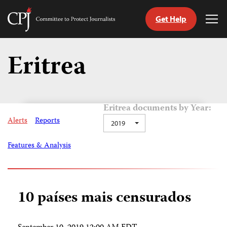
Get Help
Committee
Tog
to
Me
Skip
Protect
to
Eritrea
Journalists
content
itch
anguage
Eritrea documents by Year:
Alerts
Reports
2019
Features & Analysis
10 países mais censurados