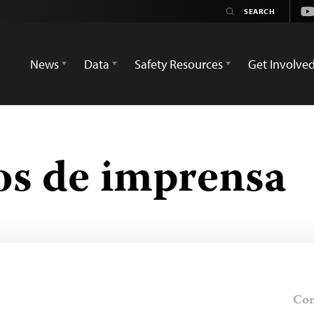
Yo
News
Data
Safety Resources
Get Involve
s de imprensa
Com