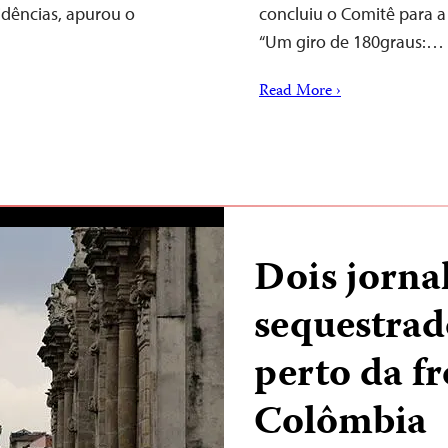
sidências, apurou o
concluiu o Comitê para a 
“Um giro de 180graus:…
Read More ›
Dois jornal
sequestrad
perto da f
Colômbia