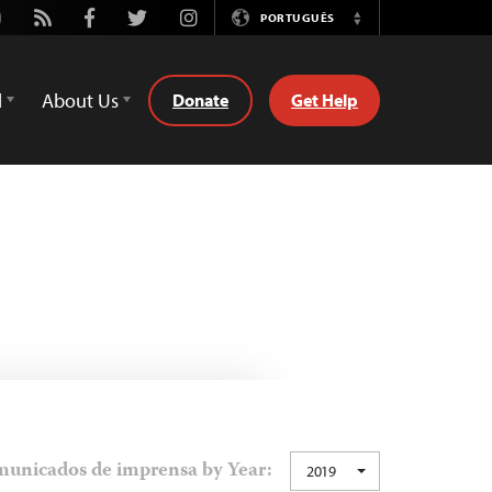
utube
Rss
Facebook
Twitter
Instagram
PORTUGUÊS
Switch
Language
d
About Us
Donate
Get Help
unicados de imprensa by Year:
2019