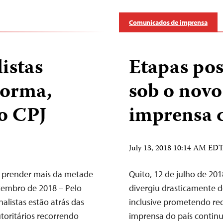
Comunicados de imprensa
istas
Etapas pos
norma,
sob o novo
o CPJ
imprensa c
July 13, 2018 10:14 AM ED
or prender mais da metade
Quito, 12 de julho de 20
ezembro de 2018 – Pelo
divergiu drasticamente d
alistas estão atrás das
inclusive prometendo redu
toritários recorrendo
imprensa do país contin