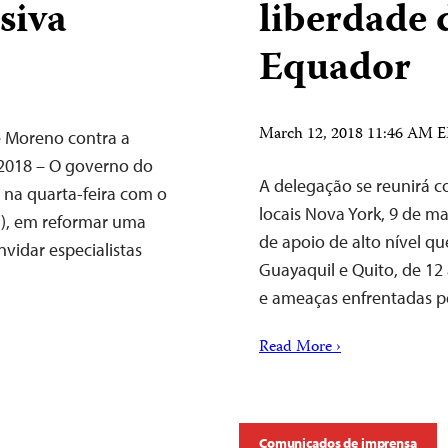
siva
liberdade 
Equador
March 12, 2018 11:46 AM 
de Moreno contra a
 2018 – O governo do
A delegação se reunirá c
na quarta-feira com o
locais Nova York, 9 de m
J), em reformar uma
de apoio de alto nível qu
vidar especialistas
Guayaquil e Quito, de 12 
e ameaças enfrentadas 
Read More ›
Comunicados de imprensa