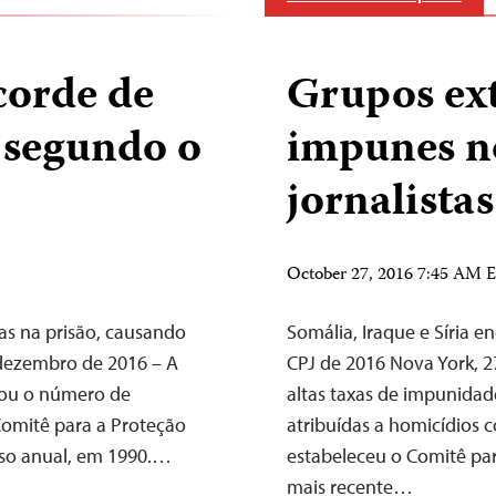
orde de
Grupos ext
, segundo o
impunes no
jornalistas
October 27, 2016 7:45 AM
as na prisão, causando
Somália, Iraque e Síria 
 dezembro de 2016 – A
CPJ de 2016 Nova York, 
vou o número de
altas taxas de impunidad
Comitê para a Proteção
atribuídas a homicídios c
nso anual, em 1990.…
estabeleceu o Comitê par
mais recente…