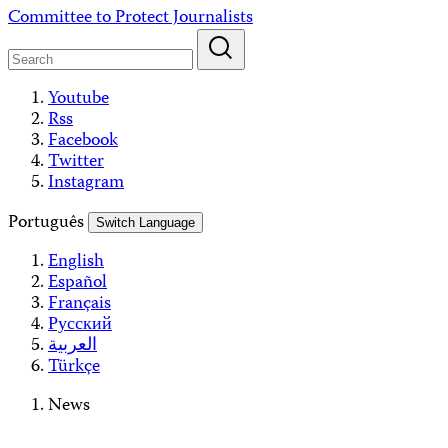
Skip
Committee to Protect Journalists
to
content
Youtube
Rss
Facebook
Twitter
Instagram
Português
Switch Language
English
Español
Français
Русский
العربية
Türkçe
News