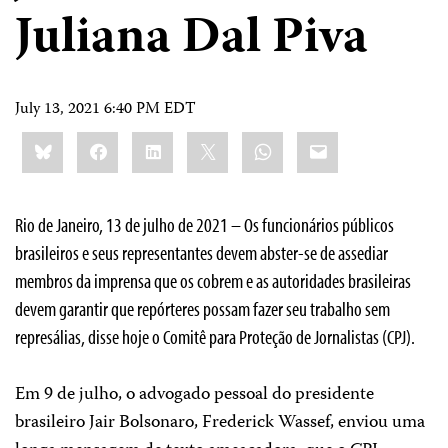
Juliana Dal Piva
July 13, 2021 6:40 PM EDT
Share
Bluesky
Facebook
LinkedIn
X
WhatsApp
Email
this:
Rio de Janeiro, 13 de julho de 2021 – Os funcionários públicos
brasileiros e seus representantes devem abster-se de assediar
membros da imprensa que os cobrem e as autoridades brasileiras
devem garantir que repórteres possam fazer seu trabalho sem
represálias, disse hoje o Comitê para Proteção de Jornalistas (CPJ).
Em 9 de julho, o advogado pessoal do presidente
brasileiro Jair Bolsonaro, Frederick Wassef, enviou uma