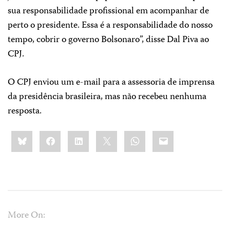
sua responsabilidade profissional em acompanhar de
perto o presidente. Essa é a responsabilidade do nosso
tempo, cobrir o governo Bolsonaro”, disse Dal Piva ao
CPJ.
O CPJ enviou um e-mail para a assessoria de imprensa
da presidência brasileira, mas não recebeu nenhuma
resposta.
Share
Bluesky
Facebook
LinkedIn
X
WhatsApp
Email
this:
More On: