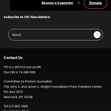
Donate
Become a Supporter
Back
to
Top
Subscribe to CPJ Newsletters:
Email
Sign Up
Address
Contact Us
CPJ is a 501(c)3 non-profit.
Our EIN is 13-3081500.
Committee to Protect Journalists
The John S. and James L. Knight Foundation Press Freedom Center
P.O. Box 2675
New York, NY 10108
Tel 212-465-1004