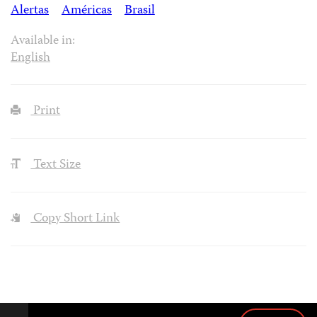
Alertas
Américas
Brasil
Available in:
English
Print
Text Size
Copy Short Link