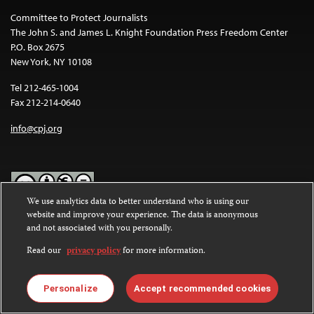
Committee to Protect Journalists
The John S. and James L. Knight Foundation Press Freedom Center
P.O. Box 2675
New York, NY 10108
Tel 212-465-1004
Fax 212-214-0640
info@cpj.org
We use analytics data to better understand who is using our
website and improve your experience. The data is anonymous
Except where noted, text on this website is licensed under a
Creative
and not associated with you personally.
Commons Attribution-NonCommercial-NoDerivatives 4.0
International License
.
Read our
privacy policy
for more information.
Images and other media are not covered by the Creative Commons
license. For more information about permissions, see our
FAQs
.
Personalize
Accept recommended cookies