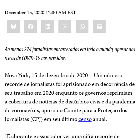
December 15, 2020 12:30 AM EST
Share
Bluesky
Facebook
LinkedIn
X
WhatsApp
Email
this:
Ao menos 274 jornalistas encarcerados em todo o mundo, apesar dos
riscos de COVID-19 nos presídios
Nova York, 15 de dezembro de 2020 – Um número
recorde de jornalistas foi aprisionado em decorrência de
seu trabalho em 2020 enquanto os governos reprimiam
a cobertura de notícias de distúrbios civis e da pandemia
de coronavírus, apurou o Comitê para a Proteção dos
Jornalistas (CPJ) em seu último
censo
anual.
“É chocante e assustador ver uma cifra recorde de