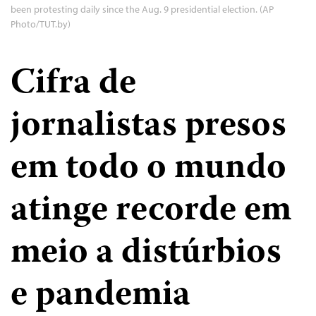
been protesting daily since the Aug. 9 presidential election. (AP
Photo/TUT.by)
Cifra de
jornalistas presos
em todo o mundo
atinge recorde em
meio a distúrbios
e pandemia