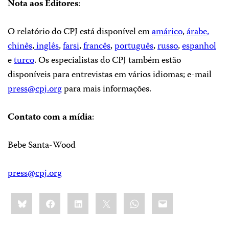
Nota aos Editores
:
O relatório do CPJ está disponível em
amárico
,
árabe
,
chinês
,
inglês
,
farsi
,
francês
,
português
,
russo
,
espanhol
e
turco
. Os especialistas do CPJ também estão
disponíveis para entrevistas em vários idiomas; e-mail
press@cpj.org
para mais informações.
Contato com a mídia
:
Bebe Santa-Wood
press@cpj.org
Share
Bluesky
Facebook
LinkedIn
X
WhatsApp
Email
this: