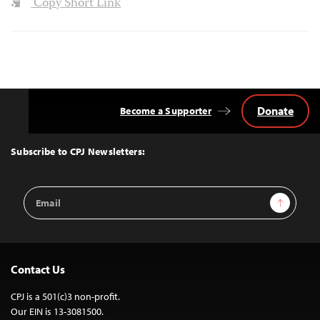
Copy Short Link
Donate
Become a Supporter
Back
to
Top
Subscribe to CPJ Newsletters:
Email
Sign Up
Address
Contact Us
CPJ is a 501(c)3 non-profit.
Our EIN is 13-3081500.