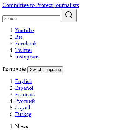
Skip
Committee to Protect Journalists
to
content
Youtube
Rss
Facebook
Twitter
Instagram
Português
Switch Language
English
Español
Français
Русский
العربية
Türkçe
News