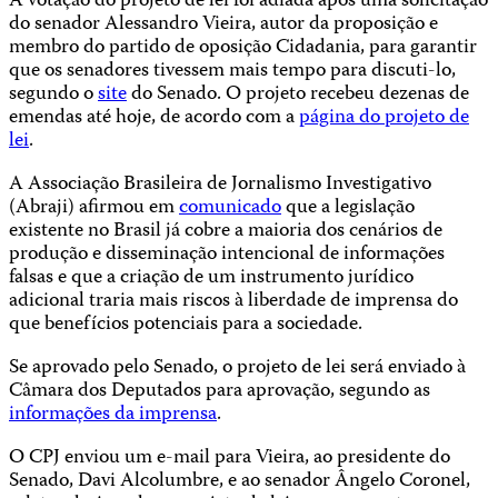
A votação do projeto de lei foi adiada após uma solicitação
do senador Alessandro Vieira, autor da proposição e
membro do partido de oposição Cidadania, para garantir
que os senadores tivessem mais tempo para discuti-lo,
segundo o
site
do Senado. O projeto recebeu dezenas de
emendas até hoje, de acordo com a
página do projeto de
lei
.
A Associação Brasileira de Jornalismo Investigativo
(Abraji) afirmou em
comunicado
que a legislação
existente no Brasil já cobre a maioria dos cenários de
produção e disseminação intencional de informações
falsas e que a criação de um instrumento jurídico
adicional traria mais riscos à liberdade de imprensa do
que benefícios potenciais para a sociedade.
Se aprovado pelo Senado, o projeto de lei será enviado à
Câmara dos Deputados para aprovação, segundo as
informações da imprensa
.
O CPJ enviou um e-mail para Vieira, ao presidente do
Senado, Davi Alcolumbre, e ao senador Ângelo Coronel,