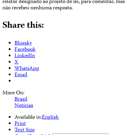
relator designado ao projeto de lei, para comentar, mas
não recebeu nenhuma resposta.
Share this:
Bluesky
Facebook
LinkedIn
X
WhatsApp
Email
More On:
Brasil
Notícias
Available in:
English
Print
Text Size