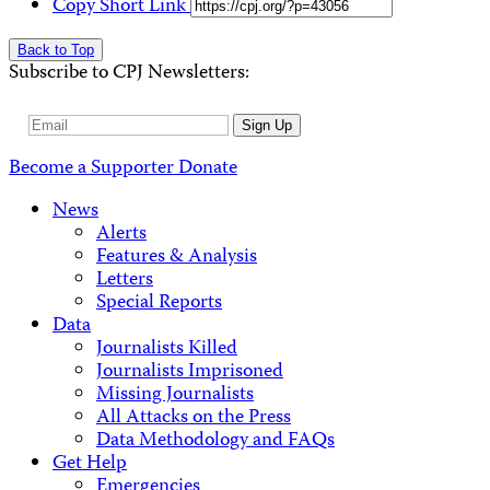
Copy Short Link
Back to Top
Subscribe to CPJ Newsletters:
Email
Sign Up
Address
Become a Supporter
Donate
News
Alerts
Features & Analysis
Letters
Special Reports
Data
Journalists Killed
Journalists Imprisoned
Missing Journalists
All Attacks on the Press
Data Methodology and FAQs
Get Help
Emergencies