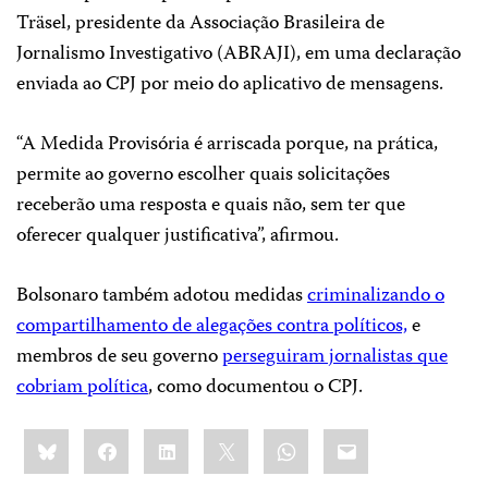
Träsel, presidente da Associação Brasileira de
Jornalismo Investigativo (ABRAJI), em uma declaração
enviada ao CPJ por meio do aplicativo de mensagens.
“A Medida Provisória é arriscada porque, na prática,
permite ao governo escolher quais solicitações
receberão uma resposta e quais não, sem ter que
oferecer qualquer justificativa”, afirmou.
Bolsonaro também adotou medidas
criminalizando o
compartilhamento de alegações contra políticos,
e
membros de seu governo
perseguiram jornalistas que
cobriam política
, como documentou o CPJ.
Share
Bluesky
Facebook
LinkedIn
X
WhatsApp
Email
this: