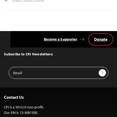
Copy Short Link
Donate
Become a Supporter
Back
to
Top
Subscribe to CPJ Newsletters:
Email
Sign Up
Address
Contact Us
CPJ is a 501(c)3 non-profit.
Our EIN is 13-3081500.