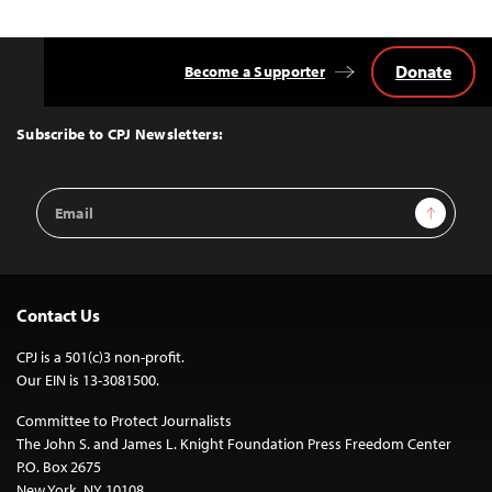
Donate
Become a Supporter
Back
to
Top
Subscribe to CPJ Newsletters:
Email
Sign Up
Address
Contact Us
CPJ is a 501(c)3 non-profit.
Our EIN is 13-3081500.
Committee to Protect Journalists
The John S. and James L. Knight Foundation Press Freedom Center
P.O. Box 2675
New York, NY 10108