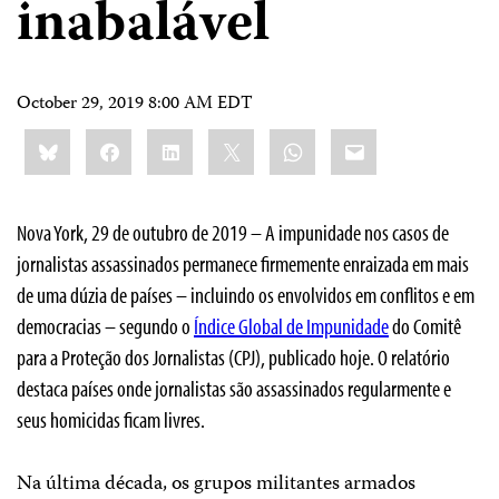
inabalável
October 29, 2019 8:00 AM EDT
Share
Bluesky
Facebook
LinkedIn
X
WhatsApp
Email
this:
Nova York, 29 de outubro de 2019 – A impunidade nos casos de
jornalistas assassinados permanece firmemente enraizada em mais
de uma dúzia de países – incluindo os envolvidos em conflitos e em
democracias – segundo o
Índice Global de Impunidade
do Comitê
para a Proteção dos Jornalistas (CPJ), publicado hoje. O relatório
destaca países onde jornalistas são assassinados regularmente e
seus homicidas ficam livres.
Na última década, os grupos militantes armados