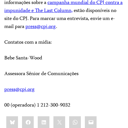
informações sobre a
campanha mundial do CPJ contra a
impunidade e The Last Column,
estão disponíveis no
site do CPJ. Para marcar uma entrevista, envie um e-
mail para
press@cpj.org
.
Contatos com a mídia:
Bebe Santa-Wood
Assessora Sênior de Comunicações
press@cpj.org
00 (operadora) 1 212-300-9032
Share
Bluesky
Facebook
LinkedIn
X
WhatsApp
Email
this: