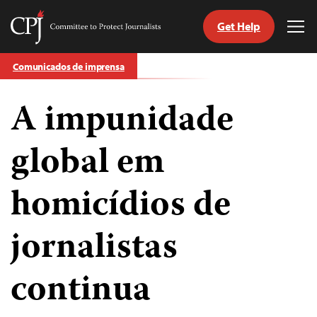
Get Help
Committee
Tog
to
Me
Skip
Protect
Comunicados de imprensa
to
Journalists
content
A impunidade
itch
anguage
global em
homicídios de
jornalistas
continua