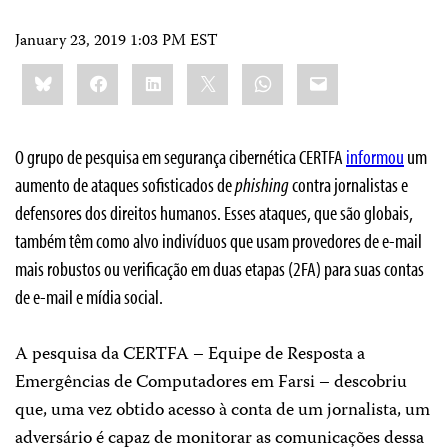
January 23, 2019 1:03 PM EST
Share
Bluesky
Facebook
LinkedIn
X
WhatsApp
Email
this:
O grupo de pesquisa em segurança cibernética CERTFA
informou
um
aumento de ataques sofisticados de
phishing
contra jornalistas e
defensores dos direitos humanos. Esses ataques, que são globais,
também têm como alvo indivíduos que usam provedores de e-mail
mais robustos ou verificação em duas etapas (2FA) para suas contas
de e-mail e mídia social.
A pesquisa da CERTFA – Equipe de Resposta a
Emergências de Computadores em Farsi – descobriu
que, uma vez obtido acesso à conta de um jornalista, um
adversário é capaz de monitorar as comunicações dessa