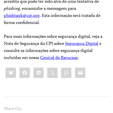
acredita que pode ter sido alvo de uma tentativa de
phishing
, encaminhe a mensagem para
phishtank@cpj.org
. Esta informação será tratada de
forma confidencial.
Para mais informações sobre segurança digital, veja a
Nota de Segurança do CPJ sobre
Segurança Digital
e
consulte as informações sobre segurança digital
incluídas em nossa
Central de Recursos
.
Share
Bluesky
Facebook
LinkedIn
X
WhatsApp
Email
this:
More On: