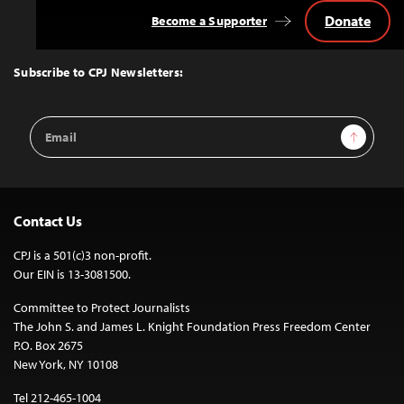
Donate
Become a Supporter
Back
to
Top
Subscribe to CPJ Newsletters:
Email
Sign Up
Address
Contact Us
CPJ is a 501(c)3 non-profit.
Our EIN is 13-3081500.
Committee to Protect Journalists
The John S. and James L. Knight Foundation Press Freedom Center
P.O. Box 2675
New York, NY 10108
Tel 212-465-1004