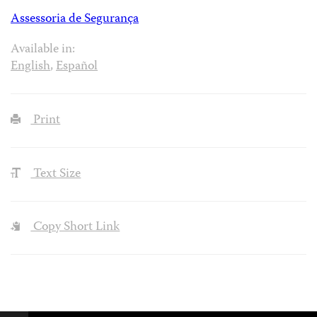
Assessoria de Segurança
Available in:
English
,
Español
Print
Text Size
Copy Short Link