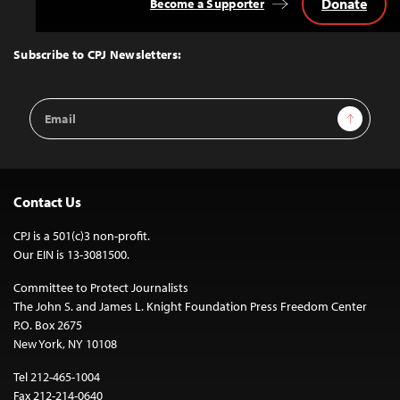
Donate
Become a Supporter
Back
to
Top
Subscribe to CPJ Newsletters:
Email
Sign Up
Address
Contact Us
CPJ is a 501(c)3 non-profit.
Our EIN is 13-3081500.
Committee to Protect Journalists
The John S. and James L. Knight Foundation Press Freedom Center
P.O. Box 2675
New York, NY 10108
Tel 212-465-1004
Fax 212-214-0640