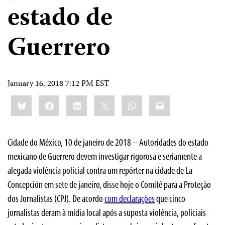
estado de
Guerrero
January 16, 2018 7:12 PM EST
Share
Bluesky
Facebook
LinkedIn
X
WhatsApp
Email
this:
Cidade do México, 10 de janeiro de 2018 – Autoridades do estado
mexicano de Guerrero devem investigar rigorosa e seriamente a
alegada violência policial contra um repórter na cidade de La
Concepción em sete de janeiro, disse hoje o Comitê para a Proteção
dos Jornalistas (CPJ). De acordo
com declarações
que cinco
jornalistas deram à mídia local após a suposta violência, policiais