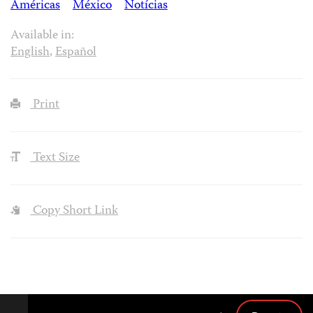
Américas
México
Notícias
Available in:
English
,
Español
Print
Text Size
Copy Short Link