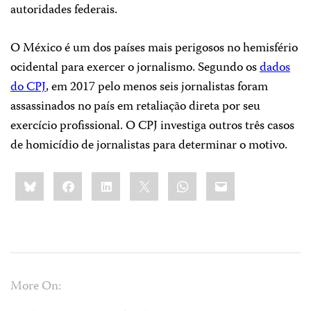
autoridades federais.
O México é um dos países mais perigosos no hemisfério
ocidental para exercer o jornalismo. Segundo os
dados
do CPJ
, em 2017 pelo menos seis jornalistas foram
assassinados no país em retaliação direta por seu
exercício profissional. O CPJ investiga outros três casos
de homicídio de jornalistas para determinar o motivo.
Share
Bluesky
Facebook
LinkedIn
X
WhatsApp
Email
this:
More On: