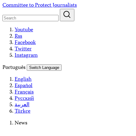
Skip
Committee to Protect Journalists
to
content
Youtube
Rss
Facebook
Twitter
Instagram
Português
Switch Language
English
Español
Français
Русский
العربية
Türkçe
News