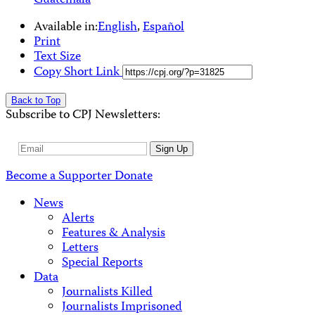
Guatemala
Available in:
English
,
Español
Print
Text Size
Copy Short Link
Back to Top
Subscribe to CPJ Newsletters:
Email
Sign Up
Address
Become a Supporter
Donate
News
Alerts
Features & Analysis
Letters
Special Reports
Data
Journalists Killed
Journalists Imprisoned