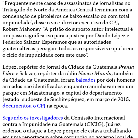
“Frequentemente casos de assassinatos de jornalistas no
Triângulo do Norte da América Central terminam com a
condenação de pistoleiros de baixo escalão ou com total
impunidade”, disse o vice-diretor executivo do CPJ,
Robert Mahoney. “A prisão do suposto autor intelectual é
um passo significativo para a justiça por Danilo López e
Federico Salazar. Esperamos que as autoridades
guatemaltecas persigam todos os responsáveis ​​e quebrem
o ciclo de impunidade com este caso”.
López, repórter do jornal da Cidade da Guatemala
Prensa
Libre
e Salazar, repórter da rádio
Nuevo Mundo
, também
da Cidade da Guatemala, foram
baleados
por dois homens
armados não identificados enquanto caminhavam em um
parque em Mazatenango, a capital do departamento
[estado] sudoeste de Suchitepéquez, em março de 2015,
documentou o CPJ
na época.
Segundo os investigadores
da Comissão Internacional
contra a Impunidade na Guatemala (CICIG), Juárez
ordenou o ataque a López porque ele estava trabalhando
em uma reportagem sobre corrupção no governo local de