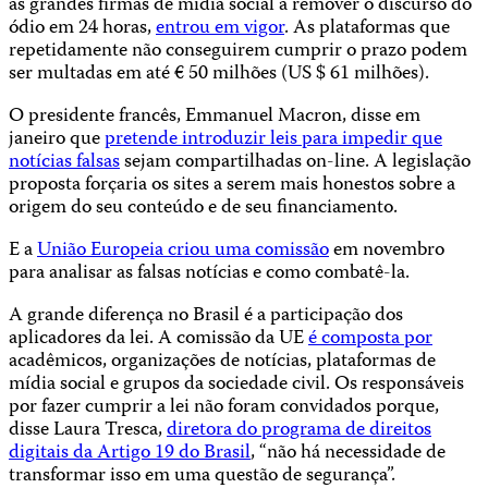
as grandes firmas de mídia social a remover o discurso do
ódio em 24 horas,
entrou em vigor
. As plataformas que
repetidamente não conseguirem cumprir o prazo podem
ser multadas em até € 50 milhões (US $ 61 milhões).
O presidente francês, Emmanuel Macron, disse em
janeiro que
pretende introduzir leis para impedir que
notícias falsas
sejam compartilhadas on-line. A legislação
proposta forçaria os sites a serem mais honestos sobre a
origem do seu conteúdo e de seu financiamento.
E a
União Europeia criou uma comissão
em novembro
para analisar as falsas notícias e como combatê-la.
A grande diferença no Brasil é a participação dos
aplicadores da lei. A comissão da UE
é composta por
acadêmicos, organizações de notícias, plataformas de
mídia social e grupos da sociedade civil. Os responsáveis
por fazer cumprir a lei não foram convidados porque,
disse Laura Tresca,
diretora do programa de direitos
digitais da Artigo 19 do Brasil
, “não há necessidade de
transformar isso em uma questão de segurança”.