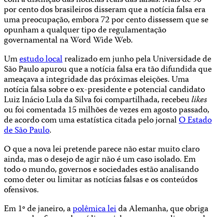
com a distinção das notícias reais das falsas. Mais de 90
por cento dos brasileiros disseram que a notícia falsa era
uma preocupação, embora 72 por cento dissessem que se
opunham a qualquer tipo de regulamentação
governamental na Word Wide Web.
Um
estudo local
realizado em junho pela Universidade de
São Paulo apurou que a notícia falsa era tão difundida que
ameaçava a integridade das próximas eleições. Uma
notícia falsa sobre o ex-presidente e potencial candidato
Luiz Inácio Lula da Silva foi compartilhada, recebeu
likes
ou foi comentada 15 milhões de vezes em agosto passado,
de acordo com uma estatística citada pelo jornal
O Estado
de São Paulo
.
O que a nova lei pretende parece não estar muito claro
ainda, mas o desejo de agir não é um caso isolado. Em
todo o mundo, governos e sociedades estão analisando
como deter ou limitar as notícias falsas e os conteúdos
ofensivos.
Em 1º de janeiro, a
polêmica lei
da Alemanha, que obriga