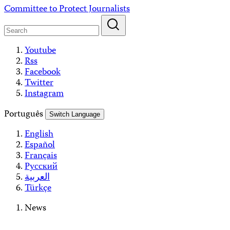
Skip
Committee to Protect Journalists
to
content
Youtube
Rss
Facebook
Twitter
Instagram
Português
Switch Language
English
Español
Français
Русский
العربية
Türkçe
News