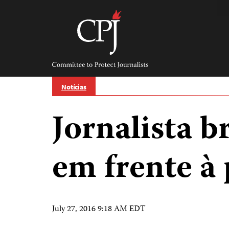
Skip
to
content
Committee
to
Protect
Journalists
Notícias
Jornalista b
em frente à 
July 27, 2016 9:18 AM EDT