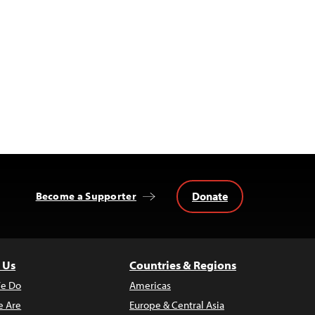
Donate
Become a Supporter
 Us
Countries & Regions
e Do
Americas
 Are
Europe & Central Asia