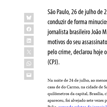
São Paulo, 26 de julho de 
Share
Bluesky
this:
conduzir de forma minucio
Facebook
jornalista brasileiro João 
LinkedIn
motivos do seu assassinato 
X
pelo crime, declarou hoje o
(CPJ).
WhatsApp
Email
Na noite de 24 de julho, ao men
casa de do Carmo, na cidade de S
quilômetros da capital, Brasília
apareceu, foi alvejado sete vezes