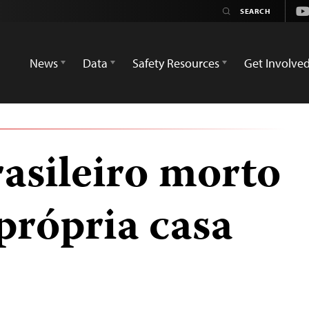
Yo
News
Data
Safety Resources
Get Involve
rasileiro morto
própria casa