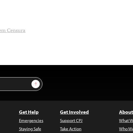
em Censura
Sign Up
Get Help
Get Involved
About
Emergencies
Support CPJ
What W
Staying Safe
Take Action
Who We