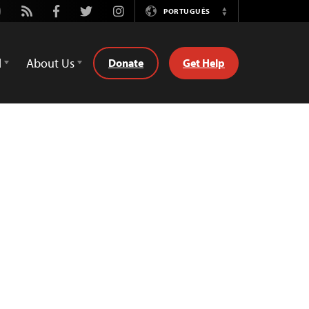
utube
Rss
Facebook
Twitter
Instagram
PORTUGUÊS
Switch
Language
d
About Us
Donate
Get Help