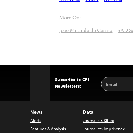
Américas
Brasil
Notícias
More On:
João Miranda do Carmo
SAD S
Subscribe to CPJ
Email
Back
Newsletters:
Address
to
Top
News
Data
Alerts
Journalists Killed
Features & Analysis
Journalists Imprisoned