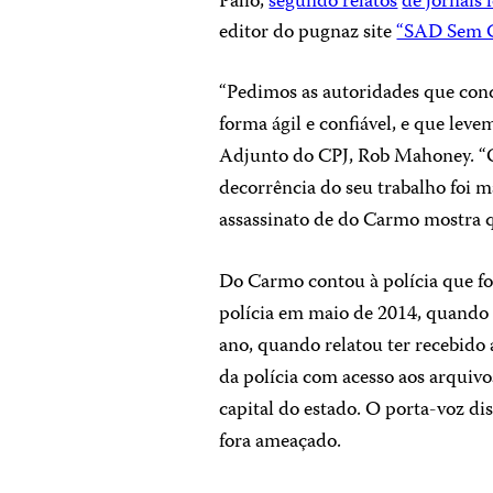
Palio,
segundo relatos
de jornais 
editor do pugnaz site
“SAD Sem C
“Pedimos as autoridades que con
forma ágil e confiável, e que leve
Adjunto do CPJ, Rob Mahoney. “O
decorrência do seu trabalho foi m
assassinato de do Carmo mostra qu
Do Carmo contou à polícia que fo
polícia em maio de 2014, quando 
ano, quando relatou ter recebido
da polícia com acesso aos arquivos
capital do estado. O porta-voz di
fora ameaçado.