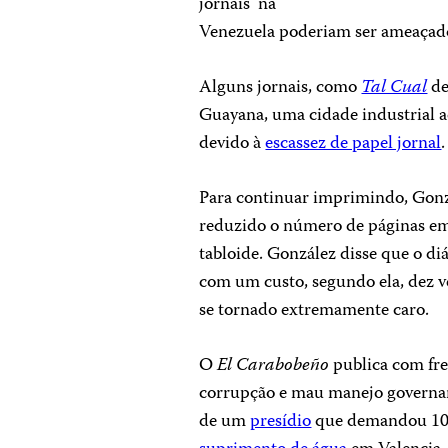
jornais na
Venezuela poderiam ser ameaçados
Alguns jornais, como
Tal Cual
de
Guayana, uma cidade industrial ao
devido à
escassez de papel jornal
.
Para continuar imprimindo, Gon
reduzido o número de páginas em
tabloide. González disse que o d
com um custo, segundo ela, dez v
se tornado extremamente caro.
O
El Carabobeño
publica com fr
corrupção e mau manejo governam
de um
presídio
que demandou 10 a