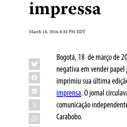
impressa
March 18, 2016 8:33 PM EDT
Bogotá, 18 de março de 20
Share
Bluesky
this:
negativa em vender papel 
Facebook
imprimiu sua última ediçã
LinkedIn
imprensa
. O jornal circul
X
comunicação independentes
Carabobo.
WhatsApp