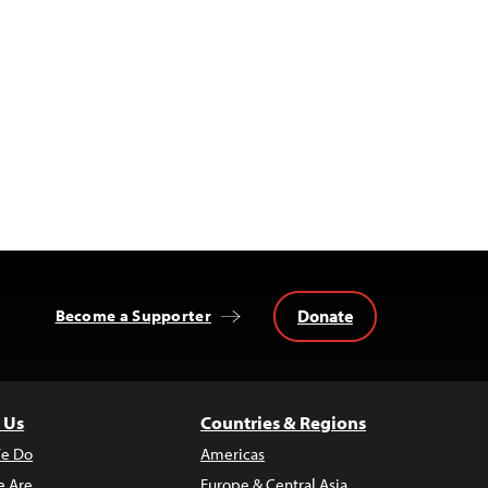
Donate
Become a Supporter
 Us
Countries & Regions
e Do
Americas
 Are
Europe & Central Asia