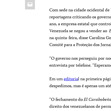
Email
Com sede na cidade ocidental de 
reportagens criticando os governo
ano, a empresa estatal que control
Venezuela se negou a vender ao
na quinta-feira, disse Carolina G
Comitê para a Proteção dos Jornal
“O governo nos perseguiu por nos
entrevista por telefone. “Esperamo
Em um
editoria
l na primeira pág
despedimos, mas é apenas um até
“O fechamento do
El Carabobeñ
direito dos venezuelanos de per