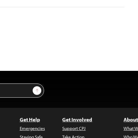
Sign Up
Get Help
Get Involved
About
Emergencies
Support CPJ
What W
Staying Safe
Take Action
Who We