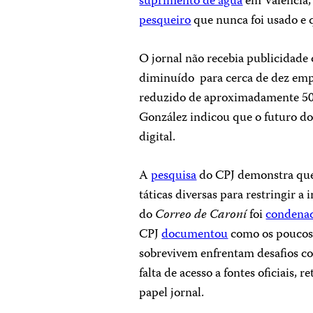
suprimento de água
em Valencia,
pesqueiro
que nunca foi usado e 
O jornal não recebia publicidade 
diminuído para cerca de dez empr
reduzido de aproximadamente 500
González indicou que o futuro do
digital.
A
pesquisa
do CPJ demonstra que
táticas diversas para restringir 
do
Correo de Caroní
foi
condenad
CPJ
documentou
como os pouco
sobrevivem enfrentam desafios con
falta de acesso a fontes oficiais, 
papel jornal.