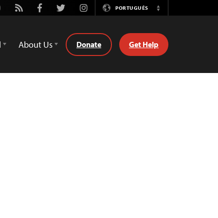
utube
Rss
Facebook
Twitter
Instagram
PORTUGUÊS
Switch
Language
d
About Us
Donate
Get Help