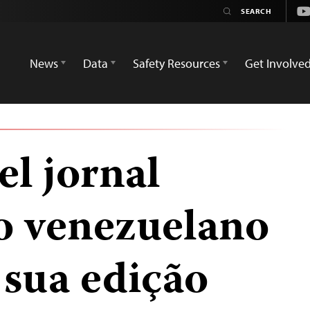
Yo
News
Data
Safety Resources
Get Involve
el jornal
io venezuelano
 sua edição