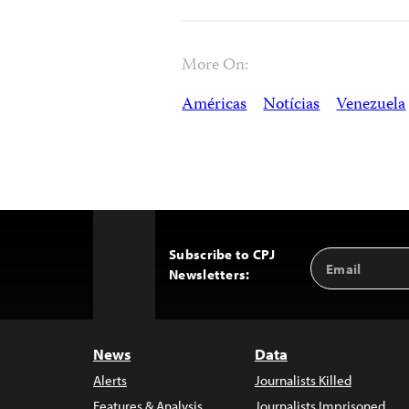
More On:
Américas
Notícias
Venezuela
Subscribe to CPJ
Email
Back
Newsletters:
Address
to
Top
News
Data
Alerts
Journalists Killed
Features & Analysis
Journalists Imprisoned