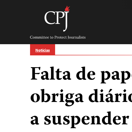
Skip
to
content
Committee
to
Protect
Journalists
Notícias
Falta de pap
obriga diár
a suspender