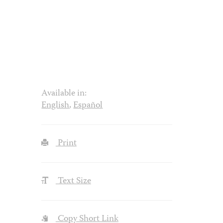
Available in:
English
,
Español
Print
Text Size
Copy Short Link