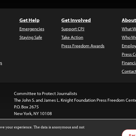
Get Help
Get Involved
About
Emergencies
Support CPJ
What W
Staying Safe
Take Action
Who We
Press Freedom Awards
Employ
Press C
s
Financi
Contac
Committee to Protect Journalists
The John S. and James L. Knight Foundation Press Freedom Cent
P.O. Box 2675
New York, NY 10108
rove your experience. The data is anonymous and not
is licensed under a
Creative Commons
Images and other med
Per