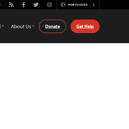
utube
Rss
Facebook
Twitter
Instagram
PORTUGUÊS
Switch
Language
d
About Us
Donate
Get Help