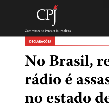
Skip
to
content
Committee
to
Protect
Journalists
DECLARAÇÕES
No Brasil, r
rádio é assa
no estado 