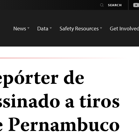
Yo
News
Data
Safety Resources
Get Involve
epórter de
ssinado a tiros
de Pernambuco