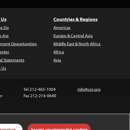
 Us
Countries & Regions
e Do
Americas
 Are
Europe & Central Asia
ment Opportunities
Middle East & North Africa
enter
Africa
al Statements
Asia
t Us
Tel 212-465-1004
info@cpj.org
er
Fax 212-214-0640
ia are not covered by the Creative Commons license.
sonalize
Accept recommended cookies