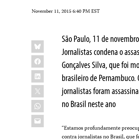
November 11, 2015 6:40 PM EST
São Paulo, 11 de novembro
Share
Bluesky
this:
Jornalistas condena o assas
Facebook
Gonçalves Silva, que foi mo
LinkedIn
brasileiro de Pernambuco.
X
jornalistas foram assassin
no Brasil neste ano
WhatsApp
Email
“Estamos profundamente preocupa
contra jornalistas no Brasil, que