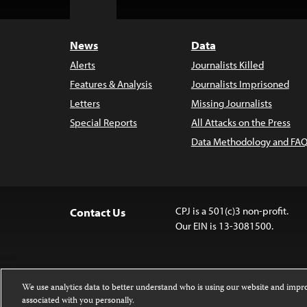
Top
News
Data
Alerts
Journalists Killed
Features & Analysis
Journalists Imprisoned
Letters
Missing Journalists
Special Reports
All Attacks on the Press
Data Methodology and FAQ
CPJ is a 501(c)3 non-profit.
Contact Us
Our EIN is 13-3081500.
We use analytics data to better understand who is using our website and imp
associated with you personally.
Except where noted, text on this website 