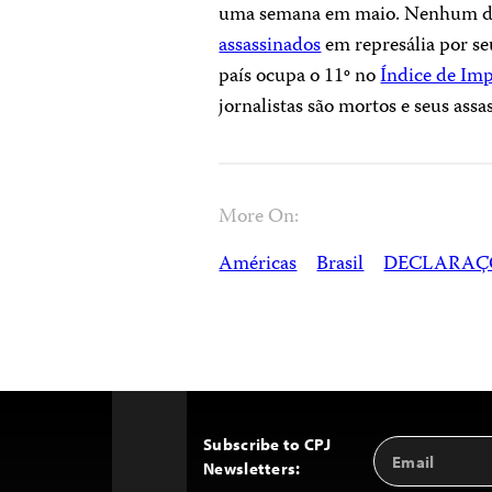
uma semana em maio. Nenhum dos 
assassinados
em represália por se
país ocupa o 11º no
Índice de Im
jornalistas são mortos e seus assas
More On:
Américas
Brasil
DECLARAÇ
Subscribe to CPJ
Email
Back
Newsletters:
Address
to