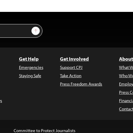
Sign Up
Get Help
Get Involved
About
Emergencies
Support CPJ
What W
Staying Safe
Take Action
Who We
Press Freedom Awards
Employ
Press C
s
Financi
Contac
Committee to Protect Journalists