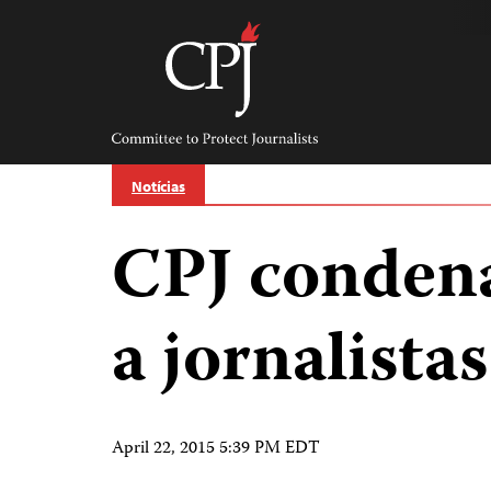
Skip
to
content
Committee
to
Protect
Journalists
Notícias
CPJ condena
a jornalistas
April 22, 2015 5:39 PM EDT