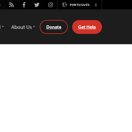
utube
Rss
Facebook
Twitter
Instagram
PORTUGUÊS
Switch
Language
d
About Us
Donate
Get Help