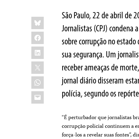
São Paulo, 22 de abril de 
Share
Bluesky
this:
Jornalistas (CPJ) condena 
Facebook
sobre corrupção no estado 
LinkedIn
sua segurança. Um jornalis
X
receber ameaças de morte
jornal diário disseram est
WhatsApp
polícia, segundo os repórt
Email
“É perturbador que jornalistas b
corrupção policial continuem a e
força-los a revelar suas fontes”,