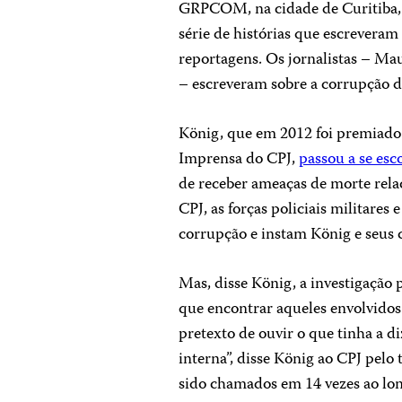
GRPCOM, na cidade de Curitiba, 
série de histórias que escreveram
reportagens. Os jornalistas – Ma
– escreveram sobre a corrupção de
König, que em 2012 foi premiado
Imprensa do CPJ,
passou a se es
de receber ameaças de morte rela
CPJ, as forças policiais militares 
corrupção e instam König e seus c
Mas, disse König, a investigação p
que encontrar aqueles envolvidos
pretexto de ouvir o que tinha a d
interna”, disse König ao CPJ pelo
sido chamados em 14 vezes ao lo