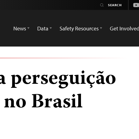
Yo
News
Data
Safety Resources
Get Involve
 perseguição
 no Brasil