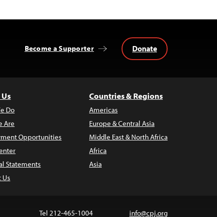
Donate
Become a Supporter
 Us
Countries & Regions
e Do
Americas
 Are
Europe & Central Asia
ment Opportunities
Middle East & North Africa
enter
Africa
al Statements
Asia
t Us
Tel 212-465-1004
info@cpj.org