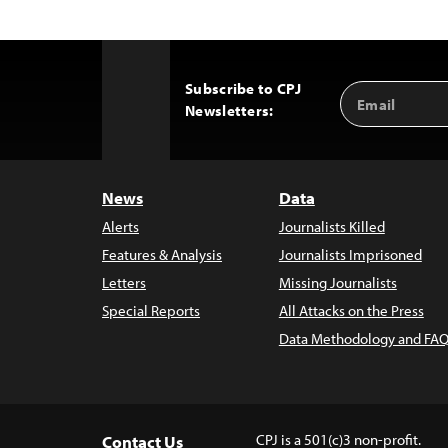
Subscribe to CPJ
Email
Back
Newsletters:
Address
to
Top
News
Data
Alerts
Journalists Killed
Features & Analysis
Journalists Imprisoned
Letters
Missing Journalists
Special Reports
All Attacks on the Press
Data Methodology and FAQ
CPJ is a 501(c)3 non-profit.
Contact Us