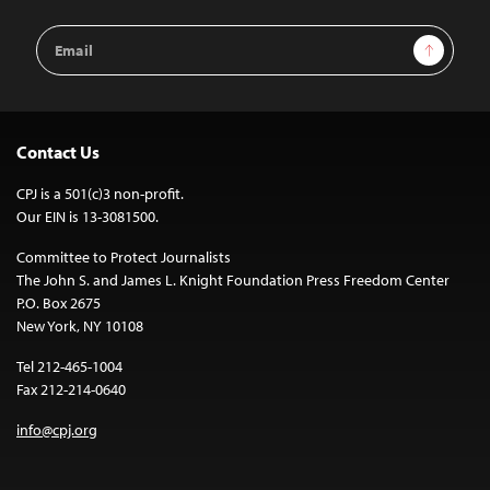
Email
Sign Up
Address
Contact Us
CPJ is a 501(c)3 non-profit.
Our EIN is 13-3081500.
Committee to Protect Journalists
The John S. and James L. Knight Foundation Press Freedom Center
P.O. Box 2675
New York, NY 10108
Tel 212-465-1004
Fax 212-214-0640
info@cpj.org