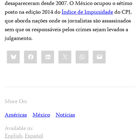
desapareceram desde 2007. O México ocupou o sétimo
posto na edição 2014 do
Índice de Impunidade
do CPJ,
que aborda nações onde os jornalistas são assassinados
sem que os responsáveis pelos crimes sejam levados a
julgamento.
Share
Bluesky
Facebook
LinkedIn
X
WhatsApp
Email
this:
More On:
Américas
México
Notícias
Available in:
English
,
Español