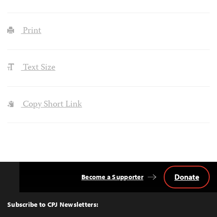
Print
Text Size
Copy Short Link
Donate
Become a Supporter
Back
to
Top
Subscribe to CPJ Newsletters: