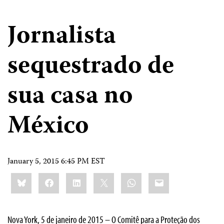
Jornalista
sequestrado de
sua casa no
México
January 5, 2015 6:45 PM EST
Share
Bluesky
Facebook
LinkedIn
X
WhatsApp
Email
this:
Nova York, 5 de janeiro de 2015 – O Comitê para a Proteção dos