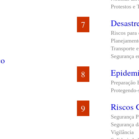
Protestos e 
Desastr
7
Riscos para 
Planejament
Transporte 
Segurança 
co
Epidemi
8
Preparação 
Protegendo-
Riscos 
9
Segurança P
Segurança d
Vigilância