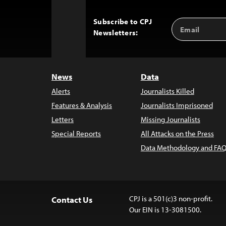
Subscribe to CPJ
Email
Back
Newsletters:
Address
to
Top
News
Data
Alerts
Journalists Killed
Features & Analysis
Journalists Imprisoned
Letters
Missing Journalists
Special Reports
All Attacks on the Press
Data Methodology and FAQ
CPJ is a 501(c)3 non-profit.
Contact Us
Our EIN is 13-3081500.