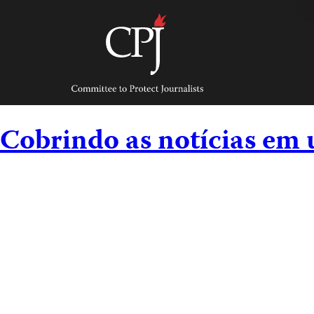
Skip
to
content
Committee
to
Protect
Journalists
Cobrindo as notícias em