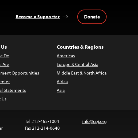
Donate
Become a Supporter
 Us
Countries & Regions
e Do
Americas
 Are
Europe & Central Asia
ment Opportunities
Middle East & North Africa
enter
Africa
al Statements
Asia
t Us
Tel 212-465-1004
info@cpj.org
er
Fax 212-214-0640