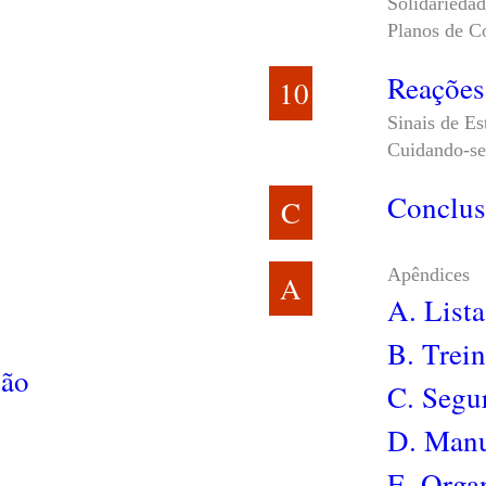
Solidarieda
Planos de C
Reações
10
Sinais de Es
Cuidando-se
Conclus
C
Apêndices
A
A. Lista
B. Trei
ção
C. Segu
D. Manu
E. Orga