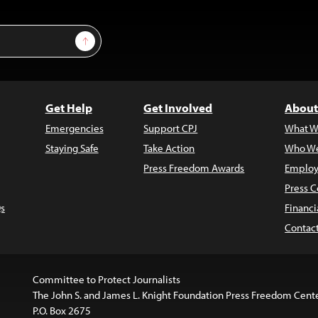
Sign Up
Get Help
Get Involved
About
Emergencies
Support CPJ
What W
Staying Safe
Take Action
Who We
Press Freedom Awards
Employ
Press C
s
Financi
Contac
Committee to Protect Journalists
The John S. and James L. Knight Foundation Press Freedom Cent
P.O. Box 2675