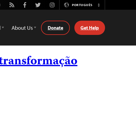
utube
Rss
Facebook
Twitter
Instagram
PORTUGUÊS
Switch
Language
d
About Us
Donate
Get Help
 transformação