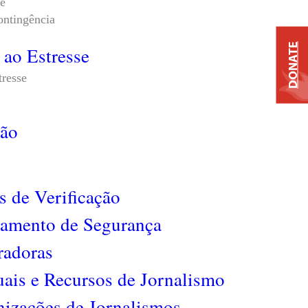
de
ontingência
DONATE
 ao Estresse
tresse
ão
s de Verificação
namento de Segurança
radoras
ais e Recursos de Jornalismo
nizações de Jornalismos