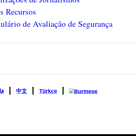
os Recursos
ulário de Avaliação de Segurança
|
|
|
فا
中文
Türkçe