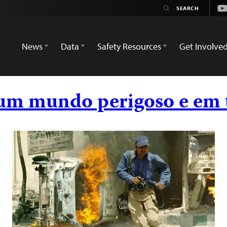
Yo
News
Data
Safety Resources
Get Involve
 um mundo perigoso e em