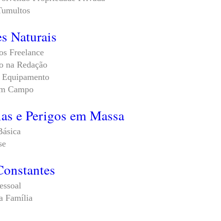
Tumultos
es Naturais
os Freelance
o na Redação
e Equipamento
em Campo
as e Perigos em Massa
Básica
se
Constantes
essoal
a Família