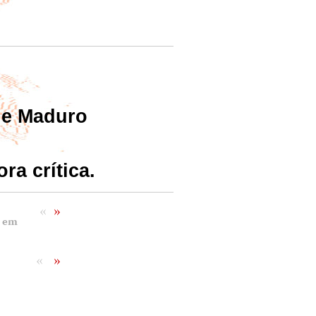
de Maduro
a crítica.
«
»
e em
«
»