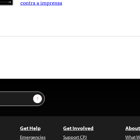
contra a imprensa
Sign Up
Get Help
Get Involved
About
Emergencies
Support CPJ
What W