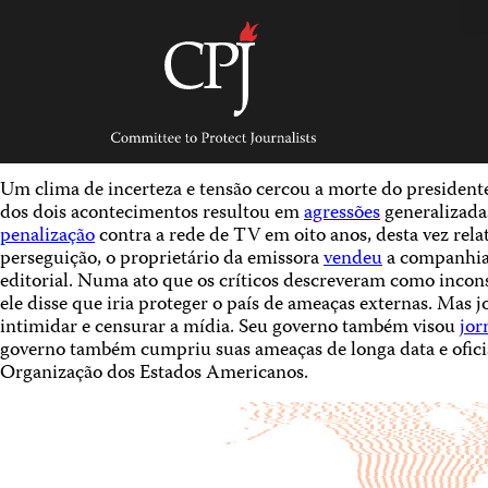
Skip
to
content
Committee
to
Protect
Journalists
Um clima de incerteza e tensão cercou a morte do presidente
dos dois acontecimentos resultou em
agressões
generalizadas
penalização
contra a rede de TV em oito anos, desta vez rel
perseguição, o proprietário da emissora
vendeu
a companhia 
editorial. Numa ato que os críticos descreveram como inco
ele disse que iria proteger o país de ameaças externas. Mas 
intimidar e censurar a mídia. Seu governo também visou
jor
governo também cumpriu suas ameaças de longa data e ofic
Organização dos Estados Americanos.