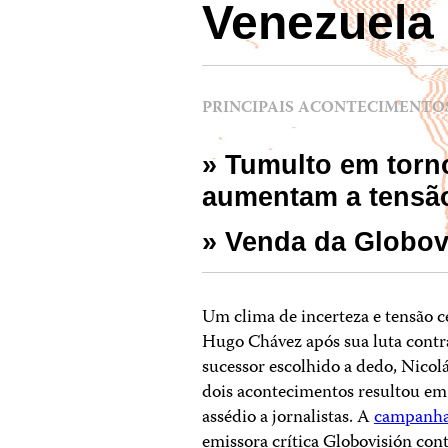
Venezuela
PRINCIPAIS ACONTECIMENTO
» Tumulto em torn
aumentam a tensã
» Venda da Globovi
Um clima de incerteza e tensão c
Hugo Chávez após sua luta contra
sucessor escolhido a dedo, Nico
dois acontecimentos resultou e
assédio a jornalistas. A
campanh
emissora crítica Globovisión con