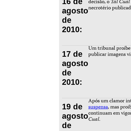
16 de
decisão, o
Tal Cual
necrotério publica
agosto
de
2010:
Um tribunal proíbe
17 de
publicar imagens v
agosto
de
2010:
Após um clamor inte
19 de
suspensa
, mas proi
continuam em vigor
agosto
Cual
.
de