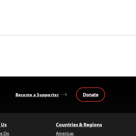
Donate
Become a Supporter
 Us
Countries & Regions
e Do
Americas