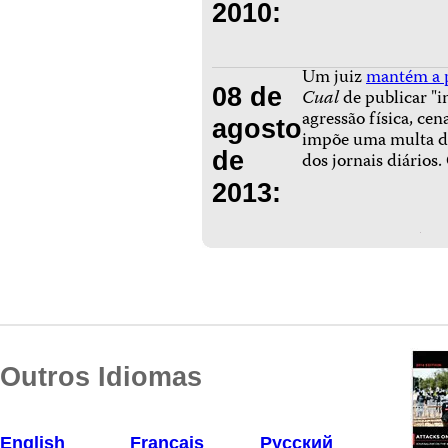
2010:
Um juiz
mantém a 
08 de
Cual
de publicar "i
agressão física, cen
agosto
impõe uma multa de
de
dos jornais diários
2013:
Outros Idiomas
English
Français
Русский