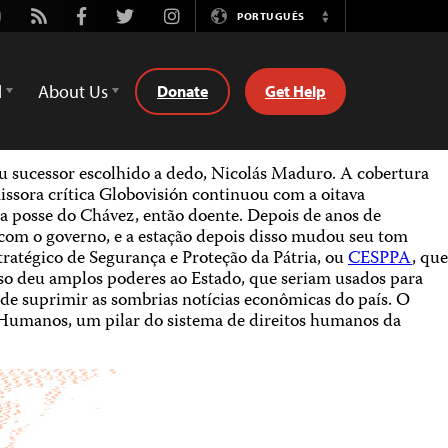
utube
Rss
Facebook
Twitter
Instagram
PORTUGUÊS
Switch
Language
d
About Us
Donate
Get Help
eu sucessor escolhido a dedo, Nicolás Maduro. A cobertura
ssora crítica Globovisión continuou com a oitava
 a posse do Chávez, então doente. Depois de anos de
com o governo, e a estação depois disso mudou seu tom
ratégico de Segurança e Proteção da Pátria, ou
CESPPA
, que
sso deu amplos poderes ao Estado, que seriam usados ​​para
 de suprimir as sombrias notícias econômicas do país. O
Humanos, um pilar do sistema de direitos humanos da