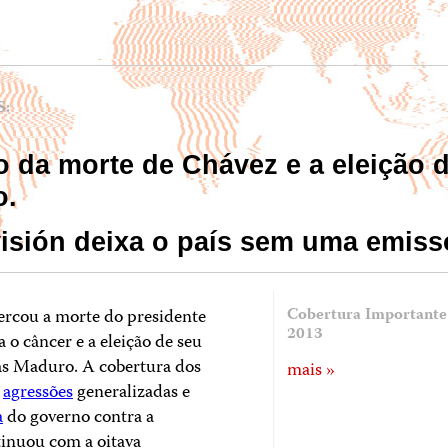
S:
o da morte de Chávez e a eleição 
o.
sión deixa o país sem uma emissor
ercou a morte do presidente
Cobertura Important
2013
 o câncer e a eleição de seu
lás Maduro. A cobertura dos
mais »
m
agressões
generalizadas e
a
do governo contra a
tinuou com a oitava