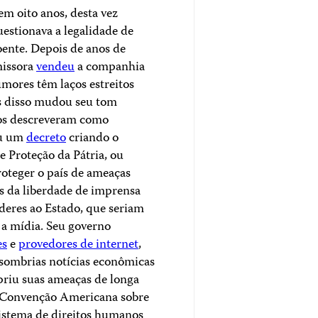
m oito anos, desta vez
estionava a legalidade de
oente. Depois de anos de
missora
vendeu
a companhia
mores têm laços estreitos
is disso mudou seu tom
cos descreveram como
ou um
decreto
criando o
e Proteção da Pátria, ou
proteger o país de ameaças
os da liberdade de imprensa
deres ao Estado, que seriam
r a mídia. Seu governo
es
e
provedores de internet
,
 sombrias notícias econômicas
riu suas ameaças de longa
Convenção Americana sobre
istema de direitos humanos