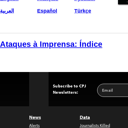
العربية
Español
Türkçe
Ataques à Imprensa: Índice
Subscribe to CPJ
Email
Back
Newsletters:
Address
to
Top
News
Data
Alerts
Journalists Killed