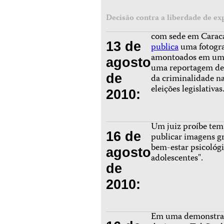
Decisão contra a liberdade de ex
com sede em Caraca
13 de
publica
uma fotogra
amontoados em um n
agosto
uma reportagem de 
de
da criminalidade n
eleições legislativas
2010:
Um juiz proíbe te
16 de
publicar imagens gr
bem-estar psicológi
agosto
adolescentes".
de
2010:
Em uma demonstraçã