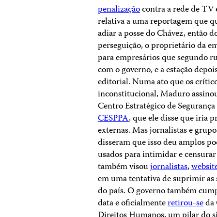
penalização
contra a rede de TV e
relativa a uma reportagem que qu
adiar a posse do Chávez, então d
perseguição, o proprietário da e
para empresários que segundo ru
com o governo, e a estação depo
editorial. Numa ato que os críti
inconstitucional, Maduro assin
Centro Estratégico de Segurança 
CESPPA
, que ele disse que iria 
externas. Mas jornalistas e grup
disseram que isso deu amplos po
usados ​​para intimidar e censura
também visou
jornalistas
,
websit
em uma tentativa de suprimir as
do país. O governo também cump
data e oficialmente
retirou-se
da 
Direitos Humanos, um pilar do s