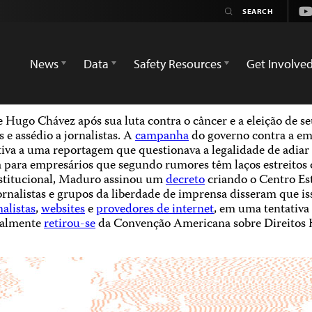
Yo
News
Data
Safety Resources
Get Involve
 Hugo Chávez após sua luta contra o câncer e a eleição de s
 e assédio a jornalistas. A
campanha
do governo contra a emi
ativa a uma reportagem que questionava a legalidade de adiar
para empresários que segundo rumores têm laços estreitos 
nstitucional, Maduro assinou um
decreto
criando o Centro Est
jornalistas e grupos da liberdade de imprensa disseram que i
nalistas
,
websites
e
provedores de internet
, em uma tentativa
ialmente
retirou-se
da Convenção Americana sobre Direitos 