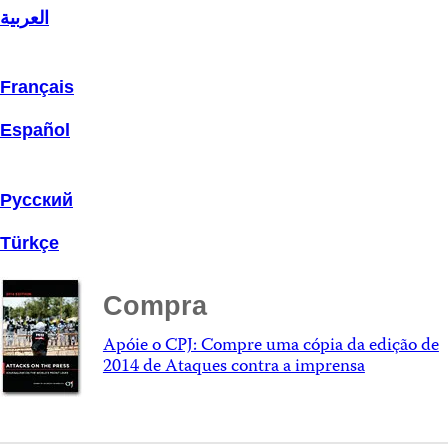
العربية
Français
Español
Русский
Türkçe
Compra
Apóie o CPJ: Compre uma cópia da edição de
2014 de Ataques contra a imprensa