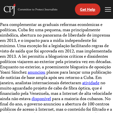
Get Help
Committee
To
to
Me
Skip
Protect
Para complementar as graduais reformas econômicas e
to
Journalists
políticas, Cuba fez uma pequena, mas principalmente
content
simbólica, abertura no panorama de liberdade de imprensa
em 2013, e o impacto para a mídia independente foi
itch
mínimo. Uma exceção foi a legislação facilitando regras de
anguage
visto de saída que foi aprovada em 2012, mas implementada
em 2013. A lei permitiu a blogueiros críticos e dissidentes
políticos viajarem ao exterior pela primeira vez em décadas.
Enquanto no exterior, a proeminente blogueira de oposição
Yoani Sánchez
anunciou
planos para lançar uma publicação
de notícias de base ampla após seu retorno a Cuba. Em
janeiro, analistas internacionais detectaram
atividade
no
muito aguardado projeto de cabo de fibra óptica, que é
financiado pela Venezuela, mas a Internet de alta velocidade
ainda não estava
disponível
para a maioria dos cubanos. No
final do ano, o governo anunciou a abertura de 100 centros
públicos de acesso à Internet, mas o conteúdo foi filtrado e a