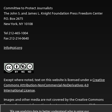
Committee to Protect Journalists
The John S. and James L. Knight Foundation Press Freedom Center
P.O. Box 2675
New York, NY 10108
Tel 212-465-1004
Fax 212-214-0640
info@cpj.org
Except where noted, text on this website is licensed under a
Creative
Commons Attribution-NonCommercial-NoDerivatives 4.0
International License
.
Images and other media are not covered by the Creative Commons
license. For more information about permissions, see our
FAQs
.
We use analytics data to better understand who is using our