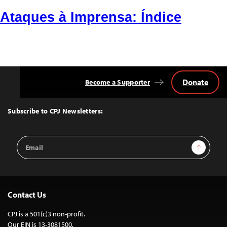
Ataques à Imprensa: Índice
Donate
Become a Supporter
Back
to
Top
Subscribe to CPJ Newsletters:
Email
Sign Up
Address
Contact Us
CPJ is a 501(c)3 non-profit.
Our EIN is 13-3081500.