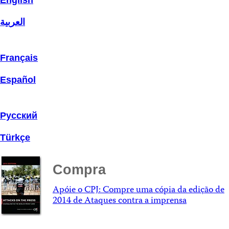
English
العربية
Français
Español
Русский
Türkçe
Compra
Apóie o CPJ: Compre uma cópia da edição de
2014 de Ataques contra a imprensa