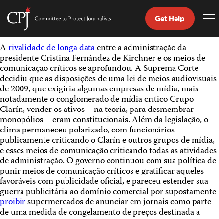
Get Help
Committee
To
to
Me
Skip
Protect
A
rivalidade de longa data
entre a administração da
to
Journalists
presidente Cristina Fernández de Kirchner e os meios de
content
comunicação críticos se aprofundou. A Suprema Corte
decidiu que as disposições de uma lei de meios audiovisuais
itch
de 2009, que exigiria algumas empresas de mídia, mais
anguage
notadamente o conglomerado de mídia crítico Grupo
Clarín, vender os ativos – na teoria, para desmembrar
monopólios – eram constitucionais. Além da legislação, o
clima permaneceu polarizado, com funcionários
publicamente criticando o Clarín e outros grupos de mídia,
e esses meios de comunicação criticando todas as atividades
de administração. O governo continuou com sua política de
punir meios de comunicação críticos e gratificar aqueles
favoráveis com publicidade oficial, e pareceu estender sua
guerra publicitária ao domínio comercial por supostamente
proibir
supermercados de anunciar em jornais como parte
de uma medida de congelamento de preços destinada a