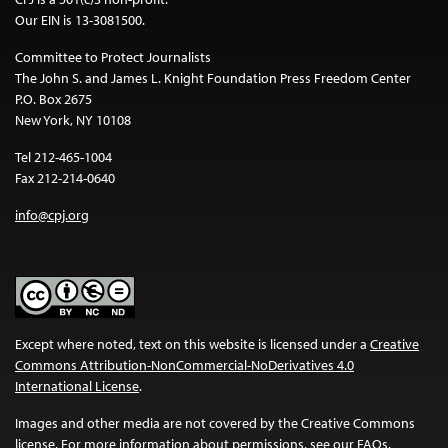
Our EIN is 13-3081500.
Committee to Protect Journalists
The John S. and James L. Knight Foundation Press Freedom Center
P.O. Box 2675
New York, NY 10108
Tel 212-465-1004
Fax 212-214-0640
info@cpj.org
Except where noted, text on this website is licensed under a
Creative
Commons Attribution-NonCommercial-NoDerivatives 4.0
International License
.
Images and other media are not covered by the Creative Commons
license. For more information about permissions, see our
FAQs
.