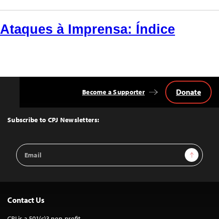
Ataques à Imprensa: Índice
Donate
Become a Supporter
Back
to
Top
Subscribe to CPJ Newsletters:
Email
Sign Up
Address
Contact Us
CPJ is a 501(c)3 non-profit.