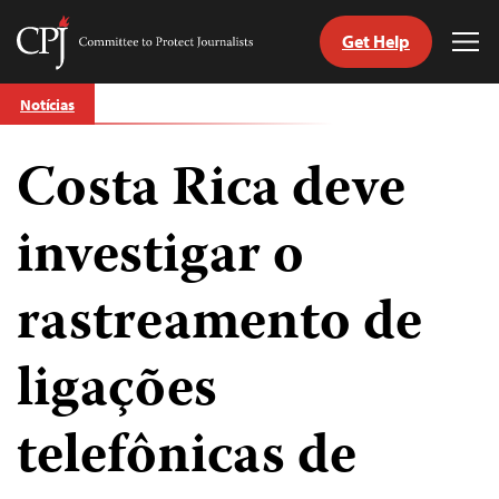
Get Help
Committee
Tog
to
Me
Skip
Protect
Notícias
to
Journalists
content
Costa Rica deve
itch
anguage
investigar o
rastreamento de
ligações
telefônicas de