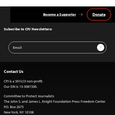
Donate
Become a Supporter
Back
to
Top
Subscribe to CPJ Newsletters:
Email
Sign Up
Address
Contact Us
CPJ is a 501(c)3 non-profit.
Our EIN is 13-3081500.
Committee to Protect Journalists
The John S. and James L. Knight Foundation Press Freedom Center
P.O. Box 2675
New York, NY 10108