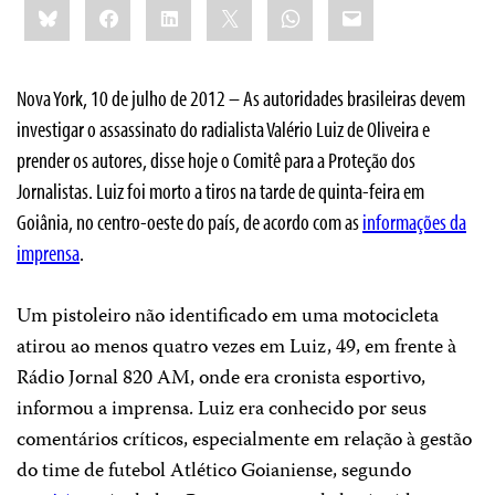
Bluesky
Facebook
LinkedIn
X
WhatsApp
Email
this:
Nova York, 10 de julho de 2012 –
As autoridades brasileiras devem
investigar o assassinato do radialista Valério Luiz de Oliveira e
prender os autores, disse hoje o Comitê para a Proteção dos
Jornalistas. Luiz foi morto a tiros na tarde de quinta-feira em
Goiânia, no centro-oeste do país, de acordo com as
informações da
imprensa
.
Um pistoleiro não identificado em uma motocicleta
atirou ao menos quatro vezes em Luiz, 49, em frente à
Rádio Jornal 820 AM, onde era cronista esportivo,
informou a imprensa. Luiz era conhecido por seus
comentários críticos, especialmente em relação à gestão
do time de futebol Atlético Goianiense, segundo