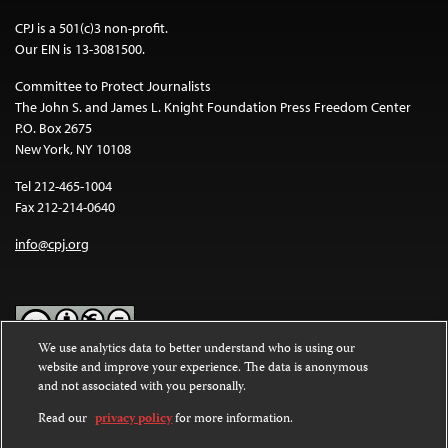
CPJ is a 501(c)3 non-profit.
Our EIN is 13-3081500.
Committee to Protect Journalists
The John S. and James L. Knight Foundation Press Freedom Center
P.O. Box 2675
New York, NY 10108
Tel 212-465-1004
Fax 212-214-0640
info@cpj.org
We use analytics data to better understand who is using our
website and improve your experience. The data is anonymous
Except where noted, text on this website is licensed under a
Creative
and not associated with you personally.
Commons Attribution-NonCommercial-NoDerivatives 4.0
International License
.
Read our
privacy policy
for more information.