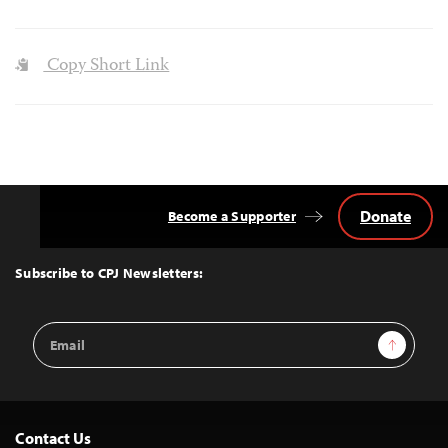
Copy Short Link
Donate
Become a Supporter
Back
to
Top
Subscribe to CPJ Newsletters:
Email
Sign Up
Address
Contact Us