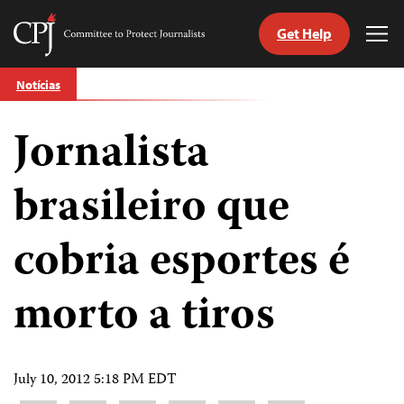
Get Help
Committee
Tog
to
Me
Skip
Protect
Notícias
to
Journalists
content
Jornalista
itch
anguage
brasileiro que
cobria esportes é
morto a tiros
July 10, 2012 5:18 PM EDT
Share