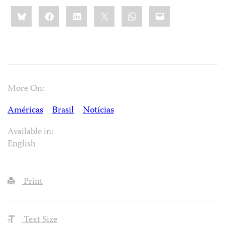
Share
Bluesky
Facebook
LinkedIn
X
WhatsApp
Email
this:
More On:
Américas
Brasil
Notícias
Available in:
English
Print
Text Size